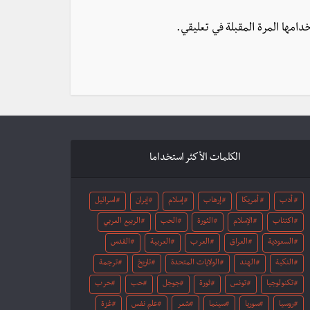
دامها المرة المقبلة في تعليقي.
الكلمات الأكثر استخداما
أدب
أمريكا
إرهاب
إسلام
إيران
اسرائيل
اكتئاب
الإسلام
الثورة
الحب
الربيع العربي
السعودية
العراق
العرب
العربية
القدس
النكبة
الهند
الولايات المتحدة
تاريخ
ترجمة
تكنولوجيا
تونس
ثورة
جوجل
حب
حرب
روسيا
سوريا
سينما
شعر
علم نفس
غزة