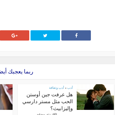
ربما يعجبك أيض
أدب
أدب وثقافة
•
هل عرفت جين أوستن
الحب مثل مستر دارسي
وإليزابيث؟
الكاتب:
نهى سعداوي