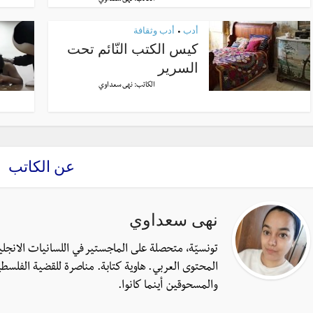
أدب
أدب وثقافة
•
كيس الكتب النّائم تحت
السرير
الكاتب:
نهى سعداوي
عن الكاتب
نهى سعداوي
تونسيّة، متحصلة على الماجستير في اللسانيات الانجل
المحتوى العربي. هاوية كتابة. مناصرة للقضية الفلسطي
والمسحوقين أينما كانوا.