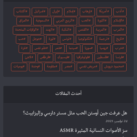
أدب
أمريكا
إرهاب
إسلام
إيران
اسرائيل
اكتئاب
الإسلام
الثورة
الحب
الربيع العربي
السعودية
العراق
العرب
العربية
القدس
النكبة
الهند
الولايات المتحدة
تاريخ
ترجمة
تكنولوجيا
تونس
ثورة
جوجل
حب
حرب
روسيا
سوريا
سينما
شعر
علم نفس
غزة
فرنسا
فلسطين
فوتوغرافيا
فيسبوك
قرطاس
لاجئ
محمود درويش
مريض نفسي
مصر
مقاومة
وحدة
يوميات
أحدث المقالات
هل عرفت جين أوستن الحب مثل مستر دارسي وإليزابيث؟
24 نوفمبر، 2021
سرّ الأصوات النسائية المثيرة ASMR