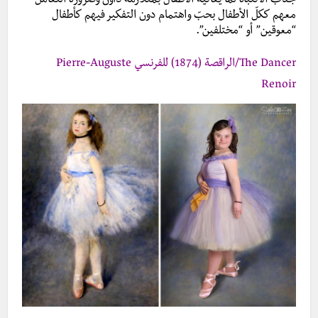
جذب الانتباه لما يعانيه الأطفال بمتلازمة داون وضرورة التعامل
معهم ككلّ الأطفال بحبّ واهتمام دون التفكير فيهم كأطفال
“معوقين” أو “مختلفين”.
The Dancer/الراقصة (1874) للفرنسي Pierre-Auguste
Renoir