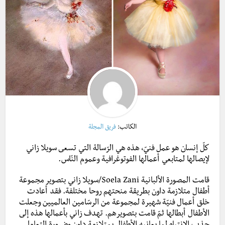
الكاتب:
فريق المجلة
كلّ إنسان هو عمل فنيّ، هذه هي الرّسالة التي تسعى سويلا زاني
لإيصالها لمتابعي أعمالها الفوتوغرافية وعموم النّاس.
قامت المصورة الألبانية Soela Zani/سويلا زاني بتصوير مجموعة
أطفال متلازمة داون بطريقة منحتهم روحا مختلفة. فقد أعادت
خلق أعمال فنيّة شهيرة لمجموعة من الرسّامين العالميين وجعلت
الأطفال أبطالها ثمّ قامت بتصويرهم. تهدف زاني بأعمالها هذه إلى