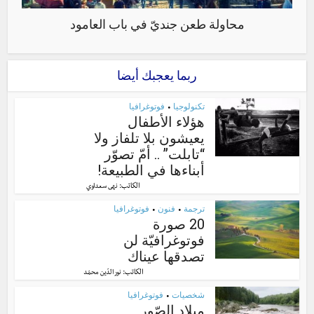
محاولة طعن جنديّ في باب العامود
ربما يعجبك أيضا
تكنولوجيا
فوتوغرافيا
•
هؤلاء الأطفال
يعيشون بلا تلفاز ولا
“تابلت” .. أمّ تصوّر
أبناءها في الطبيعة!
الكاتب:
نهى سعداوي
ترجمة
فنون
فوتوغرافيا
•
•
20 صورة
فوتوغرافيّة لن
تصدقها عيناك
الكاتب:
نور الدّين محمّد
شخصيات
فوتوغرافيا
•
ميلاد الصّور