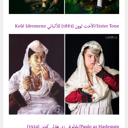
Sister Tone/الأخت توون (1883) للألباني Kolë Idromeno
Paulo as Harlequin/باولو في زي هارلي كوين (1924)