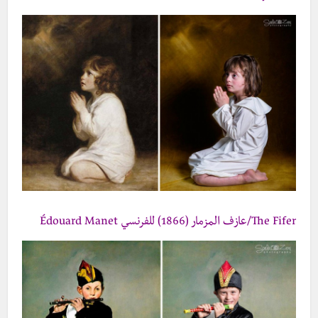
The Fifer/عازف المزمار (1866) للفرنسي Édouard Manet