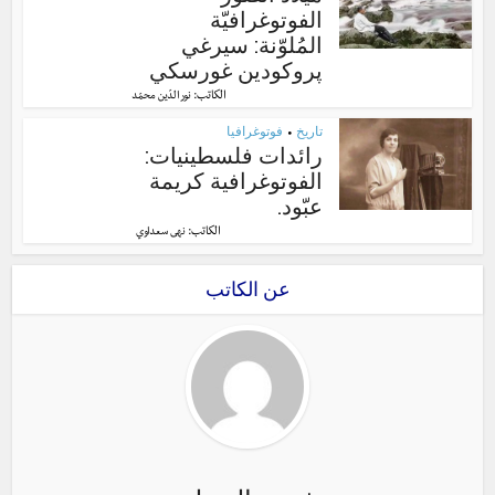
الفوتوغرافيّة
المُلوّنة: سيرغي
پروكودين غورسكي
الكاتب:
نور الدّين محمّد
تاريخ
فوتوغرافيا
•
رائدات فلسطينيات:
الفوتوغرافية كريمة
عبّود.
الكاتب:
نهى سعداوي
عن الكاتب