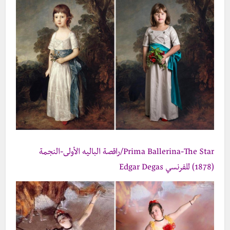
Prima Ballerina-The Star/راقصة الباليه الأولى-النجمة
(1878) للفرنسي Edgar Degas