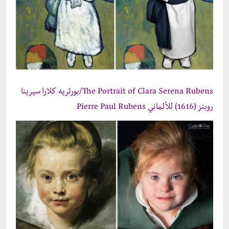
The Portrait of Clara Serena Rubens/بورتريه كلارا سيرينا
روبنز (1616) للألماني Pierre Paul Rubens