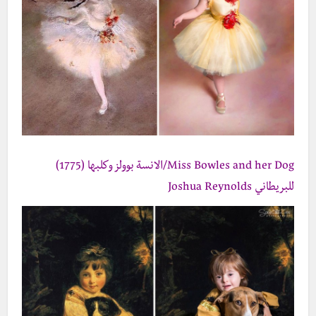
Miss Bowles and her Dog/الانسة بوولز وكلبها (1775)
للبريطاني Joshua Reynolds