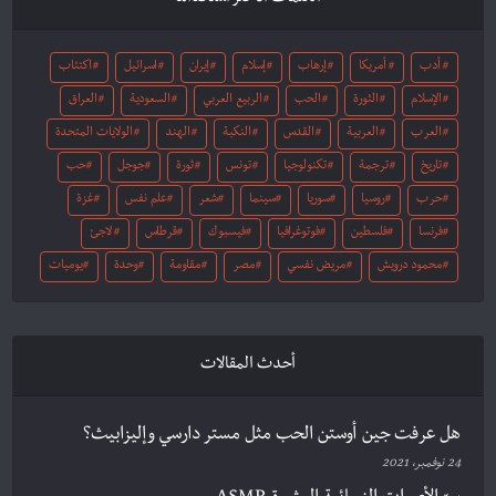
أدب
أمريكا
إرهاب
إسلام
إيران
اسرائيل
اكتئاب
الإسلام
الثورة
الحب
الربيع العربي
السعودية
العراق
العرب
العربية
القدس
النكبة
الهند
الولايات المتحدة
تاريخ
ترجمة
تكنولوجيا
تونس
ثورة
جوجل
حب
حرب
روسيا
سوريا
سينما
شعر
علم نفس
غزة
فرنسا
فلسطين
فوتوغرافيا
فيسبوك
قرطاس
لاجئ
محمود درويش
مريض نفسي
مصر
مقاومة
وحدة
يوميات
أحدث المقالات
هل عرفت جين أوستن الحب مثل مستر دارسي وإليزابيث؟
24 نوفمبر، 2021