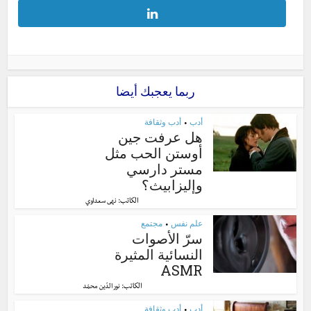
ربما يعجبك أيضا
أدب
أدب وثقافة
•
هل عرفت جين
أوستن الحب مثل
مستر دارسي
وإليزابيث؟
الكاتب:
نهى سعداوي
علم نفس
مجتمع
•
سرّ الأصوات
النسائية المثيرة
ASMR
الكاتب:
نور الدّين محمّد
أدب
أدب وثقافة