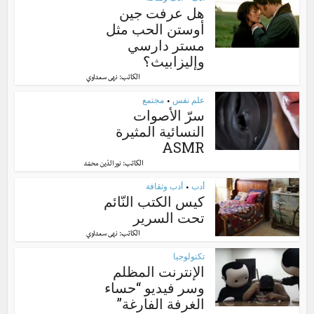
•
هل عرفت جين
أوستن الحب مثل
مستر دارسي
وإليزابيث؟
الكاتب:
نهى سعداوي
علم نفس
مجتمع
•
سرّ الأصوات
النسائية المثيرة
ASMR
الكاتب:
نور الدّين محمّد
أدب
أدب وثقافة
•
كيس الكتب النّائم
تحت السرير
الكاتب:
نهى سعداوي
تكنولوجيا
الإنترنت المظلم
وسر فيديو “حساء
الغرفة الفارغة”