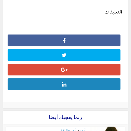
التعليقات
ربما يعجبك أيضا
أدب
أدب وثقافة