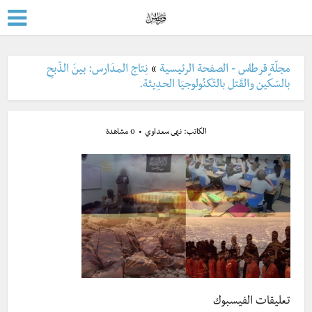
مجلّة قرطاس - الصفحة الرئيسية
»
نِتاج المدَارس: بينَ الذّبحِ
بالسّكِّين والقَتل بالتّكنُولوجيَا الحدِيثة.
الكاتب:
نهى سعداوي
0 مشاهدة
تعليقات الفيسبوك