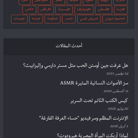
حرب
روسيا
سوريا
سينما
شعر
علم نفس
غزة
فرنسا
فلسطين
فوتوغرافيا
فيسبوك
قرطاس
لاجئ
محمود درويش
مريض نفسي
مصر
مقاومة
وحدة
يوميات
أحدث المقالات
هل عرفت جين أوستن الحب مثل مستر دارسي وإليزابيث؟
24 نوفمبر، 2021
سرّ الأصوات النسائية المثيرة ASMR
11 أغسطس، 2020
كيس الكتب النّائم تحت السرير
20 يوليو، 2020
الإنترنت المظلم وسر فيديو “حساء الغرفة الفارغة”
5 أبريل، 2018
لماذا أربكت المرأة المصرية هيرودوت؟