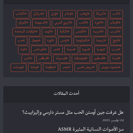
أدب
أمريكا
إرهاب
إسلام
إيران
اسرائيل
اكتئاب
الإسلام
الثورة
الحب
الربيع العربي
السعودية
العراق
العرب
العربية
القدس
النكبة
الهند
الولايات المتحدة
تاريخ
ترجمة
تكنولوجيا
تونس
ثورة
جوجل
حب
حرب
روسيا
سوريا
سينما
شعر
علم نفس
غزة
فرنسا
فلسطين
فوتوغرافيا
فيسبوك
قرطاس
لاجئ
محمود درويش
مريض نفسي
مصر
مقاومة
وحدة
يوميات
أحدث المقالات
هل عرفت جين أوستن الحب مثل مستر دارسي وإليزابيث؟
24 نوفمبر، 2021
سرّ الأصوات النسائية المثيرة ASMR