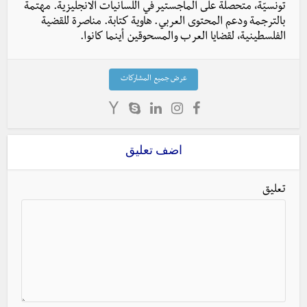
تونسيّة، متحصلة على الماجستير في اللسانيات الانجليزية. مهتمة
بالترجمة ودعم المحتوى العربي. هاوية كتابة. مناصرة للقضية
الفلسطينية، لقضايا العرب والمسحوقين أينما كانوا.
عرض جميع المشاركات
اضف تعليق
تعليق