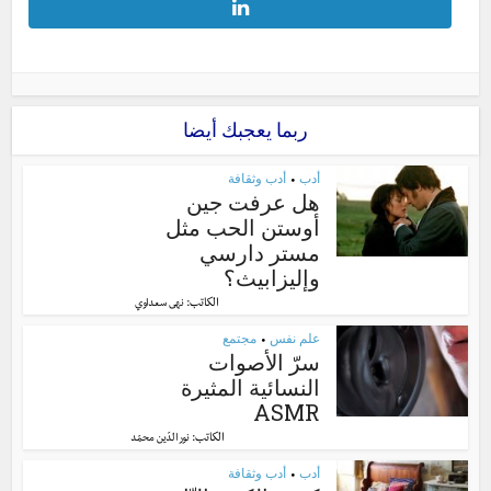
ربما يعجبك أيضا
أدب
أدب وثقافة
•
هل عرفت جين
أوستن الحب مثل
مستر دارسي
وإليزابيث؟
الكاتب:
نهى سعداوي
علم نفس
مجتمع
•
سرّ الأصوات
النسائية المثيرة
ASMR
الكاتب:
نور الدّين محمّد
أدب
أدب وثقافة
•