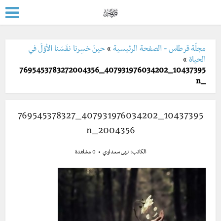
مجلّة قرطاس - الصفحة الرئيسية
»
حينَ خسِرنا نفَسَنا الأوّلَ في
الحياة
»
10437395_407931976034202_7695453783272004356
_n
10437395_407931976034202_769545378327
2004356_n
الكاتب:
نهى سعداوي
0 مشاهدة