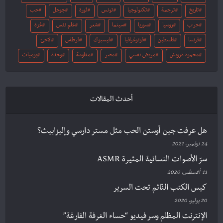
تاريخ
ترجمة
تكنولوجيا
تونس
ثورة
جوجل
حب
حرب
روسيا
سوريا
سينما
شعر
علم نفس
غزة
فرنسا
فلسطين
فوتوغرافيا
فيسبوك
قرطاس
لاجئ
محمود درويش
مريض نفسي
مصر
مقاومة
وحدة
يوميات
أحدث المقالات
هل عرفت جين أوستن الحب مثل مستر دارسي وإليزابيث؟
24 نوفمبر، 2021
سرّ الأصوات النسائية المثيرة ASMR
11 أغسطس، 2020
كيس الكتب النّائم تحت السرير
20 يوليو، 2020
الإنترنت المظلم وسر فيديو “حساء الغرفة الفارغة”