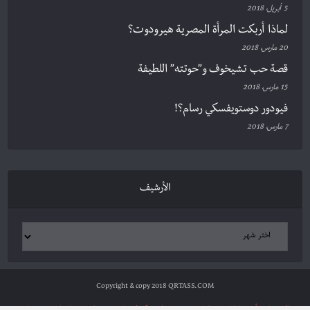
5 أبريل، 2018
لماذا أربكت المرأة المصرية هيرودوت؟
20 مارس، 2018
قصة حب تشيخوف و”حوتته” اللطيفة
15 مارس، 2018
فيودور دوستويفسكي رسام؟!
7 مارس، 2018
الأرشيف
Copyright & copy 2018 QRTASS.COM
الرئيسية
أدب وثقافة
سياسة ومجتمع
علوم وتكنولوجيا
شخصيات
مراجعات
ترجمات