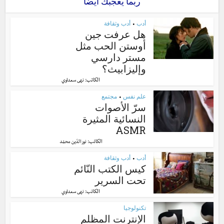
ربما يعجبك أيضا
أدب
أدب وثقافة
•
هل عرفت جين
أوستن الحب مثل
مستر دارسي
وإليزابيث؟
الكاتب:
نهى سعداوي
علم نفس
مجتمع
•
سرّ الأصوات
النسائية المثيرة
ASMR
الكاتب:
نور الدّين محمّد
أدب
أدب وثقافة
•
كيس الكتب النّائم
تحت السرير
الكاتب:
نهى سعداوي
تكنولوجيا
الإنترنت المظلم