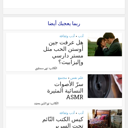
ربما يعجبك أيضا
أدب
أدب وثقافة
•
هل عرفت جين
أوستن الحب مثل
مستر دارسي
وإليزابيث؟
الكاتب:
نهى سعداوي
علم نفس
مجتمع
•
سرّ الأصوات
النسائية المثيرة
ASMR
الكاتب:
نور الدّين محمّد
أدب
أدب وثقافة
•
كيس الكتب النّائم
تحت السرير