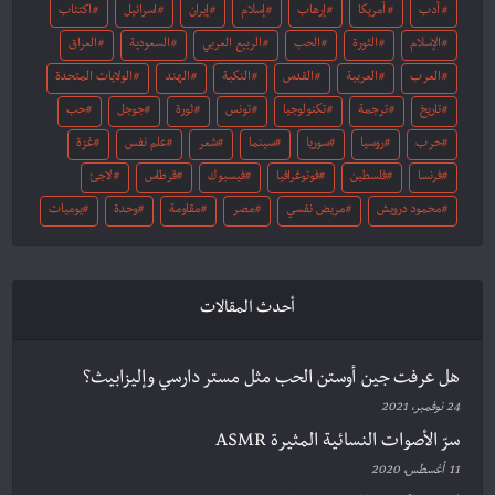
أدب
أمريكا
إرهاب
إسلام
إيران
اسرائيل
اكتئاب
الإسلام
الثورة
الحب
الربيع العربي
السعودية
العراق
العرب
العربية
القدس
النكبة
الهند
الولايات المتحدة
تاريخ
ترجمة
تكنولوجيا
تونس
ثورة
جوجل
حب
حرب
روسيا
سوريا
سينما
شعر
علم نفس
غزة
فرنسا
فلسطين
فوتوغرافيا
فيسبوك
قرطاس
لاجئ
محمود درويش
مريض نفسي
مصر
مقاومة
وحدة
يوميات
أحدث المقالات
هل عرفت جين أوستن الحب مثل مستر دارسي وإليزابيث؟
24 نوفمبر، 2021
سرّ الأصوات النسائية المثيرة ASMR
11 أغسطس، 2020