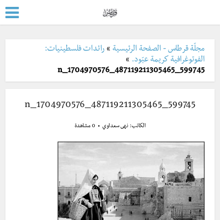
مجلّة قرطاس - الصفحة الرئيسية
»
رائدات فلسطينيات:
الفوتوغرافية كريمة عبّود.
»
599745_487119211305465_1704970576_n
599745_487119211305465_1704970576_n
الكاتب:
نهى سعداوي
0 مشاهدة