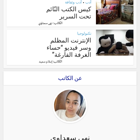
أدب
أدب وثقافة
•
كيس الكتب النّائم
تحت السرير
الكاتب:
نهى سعداوي
تكنولوجيا
الإنترنت المظلم
وسر فيديو “حساء
الغرفة الفارغة”
الكاتب:
إسلام سعيد
عن الكاتب
نهى سعداوي