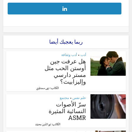
ربما يعجبك أيضا
أدب
أدب وثقافة
•
هل عرفت جين
أوستن الحب مثل
مستر دارسي
وإليزابيث؟
الكاتب:
نهى سعداوي
علم نفس
مجتمع
•
سرّ الأصوات
النسائية المثيرة
ASMR
الكاتب:
نور الدّين محمّد