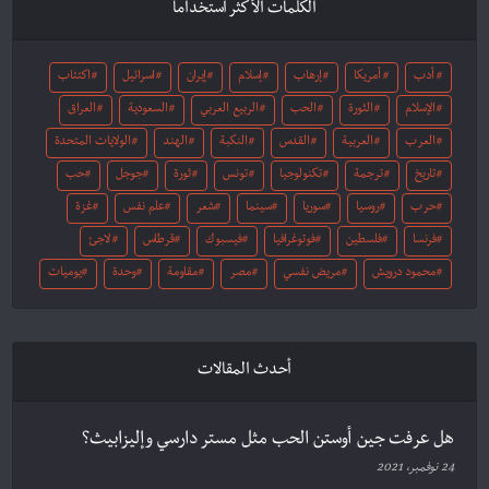
الكلمات الأكثر استخداما
أدب
أمريكا
إرهاب
إسلام
إيران
اسرائيل
اكتئاب
الإسلام
الثورة
الحب
الربيع العربي
السعودية
العراق
العرب
العربية
القدس
النكبة
الهند
الولايات المتحدة
تاريخ
ترجمة
تكنولوجيا
تونس
ثورة
جوجل
حب
حرب
روسيا
سوريا
سينما
شعر
علم نفس
غزة
فرنسا
فلسطين
فوتوغرافيا
فيسبوك
قرطاس
لاجئ
محمود درويش
مريض نفسي
مصر
مقاومة
وحدة
يوميات
أحدث المقالات
هل عرفت جين أوستن الحب مثل مستر دارسي وإليزابيث؟
24 نوفمبر، 2021