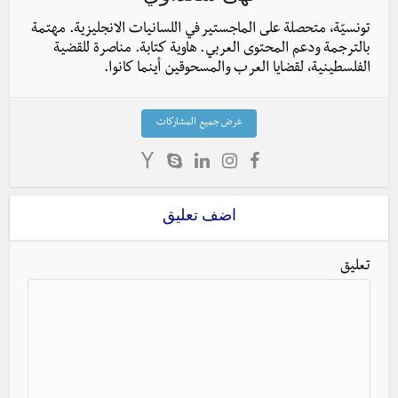
تونسيّة، متحصلة على الماجستير في اللسانيات الانجليزية. مهتمة
بالترجمة ودعم المحتوى العربي. هاوية كتابة. مناصرة للقضية
الفلسطينية، لقضايا العرب والمسحوقين أينما كانوا.
عرض جميع المشاركات
اضف تعليق
تعليق