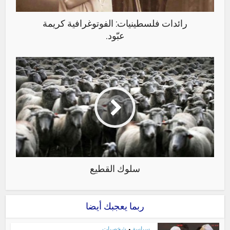
رائدات فلسطينيات: الفوتوغرافية كريمة
عبّود.
سلوك القطيع
ربما يعجبك أيضا
سياسة
شخصيات