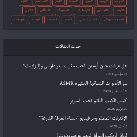
حرب
روسيا
سوريا
سينما
شعر
علم نفس
غزة
فرنسا
فلسطين
فوتوغرافيا
فيسبوك
قرطاس
لاجئ
محمود درويش
مريض نفسي
مصر
مقاومة
وحدة
يوميات
أحدث المقالات
هل عرفت جين أوستن الحب مثل مستر دارسي وإليزابيث؟
24 نوفمبر، 2021
سرّ الأصوات النسائية المثيرة ASMR
11 أغسطس، 2020
كيس الكتب النّائم تحت السرير
20 يوليو، 2020
الإنترنت المظلم وسر فيديو “حساء الغرفة الفارغة”
5 أبريل، 2018
لماذا أربكت المرأة المصرية هيرودوت؟