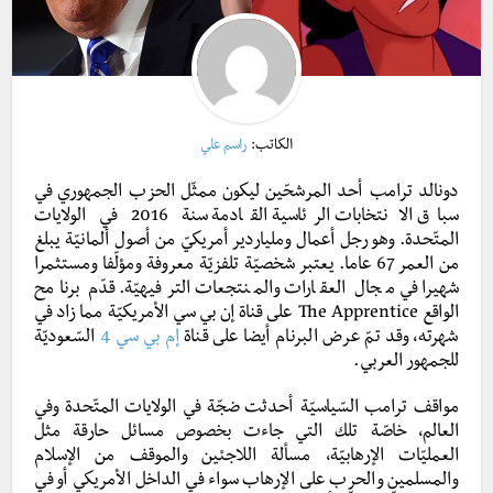
الكاتب:
راسم علي
دونالد ترامب أحد المرشحّين ليكون ممثّل الحزب الجمهوري في
سباق الانتخابات الرئاسية القادمة سنة 2016 في الولايات
المتّحدة. وهو رجل أعمال وملياردير أمريكيّ من أصول ألمانيّة يبلغ
من العمر 67 عاما. يعتبر شخصيّة تلفزيّة معروفة ومؤلّفا ومستثمرا
شهيرا في مجال العقارات والمنتجعات الترفيهيّة. قدّم برنامح
الواقع The Apprentice على قناة إن بي سي الأمريكيّة مما زاد في
شهرته، وقد تمّ عرض البرنام أيضا على قناة
إم بي سي 4
السّعوديّة
للجمهور العربي.
مواقف ترامب السّياسيّة أحدثت ضجّة في الولايات المتّحدة وفي
العالم، خاصّة تلك التي جاءت بخصوص مسائل حارقة مثل
العمليّات الإرهابيّة، مسألة اللاجئين والموقف من الإسلام
والمسلمين والحرب على الإرهاب سواء في الداخل الأمريكي أو في