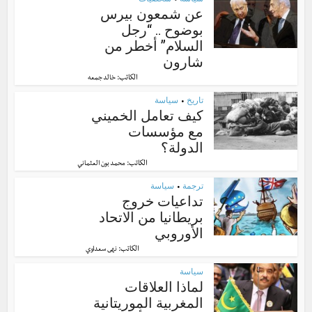
•
عن شمعون بيرس
بوضوح .. “رجل
السلام” أخطر من
شارون
الكاتب:
خالد جمعه
تاريخ
سياسة
•
كيف تعامل الخميني
مع مؤسسات
الدولة؟
الكاتب:
محمد بون العثماني
ترجمة
سياسة
•
تداعيات خروج
بريطانيا من الاتحاد
الأوروبي
الكاتب:
نهى سعداوي
سياسة
لماذا العلاقات
المغربية الموريتانية