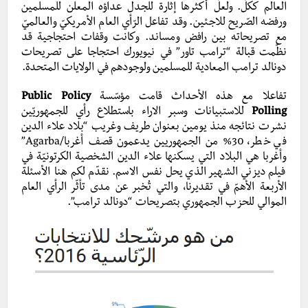
العالم ككلّ. ولعلّ أكثرها إثارة للجدل عداؤه المعلن للمسلمين
ورفضه الصّريح للاجئين. وقد تفاعل الرّأي العام الأمريكيّ والعالميّ
مع تصريحاته بين رافض ومساند. وكانت وقفات احتجاجية قد
نظّمت قبالة “ترامب تاور” في نيويورك احتجاجا على تصريحات
دونالد ترامب المعادية للمسلمين ولوجودهم في الولايات المتحدة.
تفاعلا مع هذه الأحداث قامت مؤسّسة
Public Policy
Polling
للاستبيانات وسبر الاراء باستطلاع رأي للجمهوريّين
نشرت نتائجه منذ يومين بعنوان طريف وغريب “بلاد علاء الدين
في خطر، 30% من الجمهوريين يدعمون قصف أغربا/Agarba”
وأغربا هي البلاد التي يسكنها علاء الدين الشخصية الكرتونيّة في
فيلم ديزني الشهير الذي يحل نفس الاسم. نقدّم لكم هنا الأسئلة
الأربعة الأهمّ في تقديرنا، والتي تُخبر عن مدى تأثّر الرأي العام
الموالي للحزب الجمهوري بتصريحات “دونالد ترامب”.