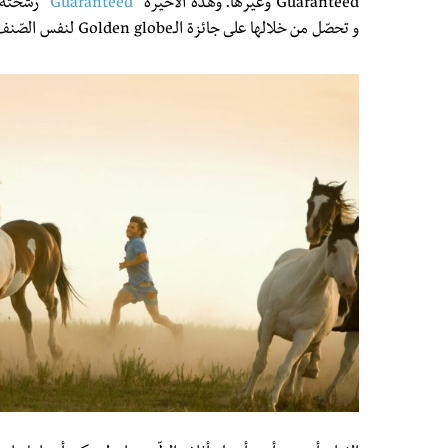
Guaranteed وغيرها. وهذه الأخيرة “
Guaranteed
” رشّحته 
و تحصّل من خلالها على جائزة الـGolden globe لنفس الصّنف.