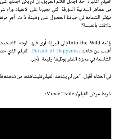
الفيلم أعتبره أحد أجمل أفلام الطّريق، إن لم يكن أجملها على ا
من مظاهر المدنية المؤرقة التي تجبرنا على الانقياد وراء شر
مؤشّر السّعادة في حياتنا الحصول على وظيفة ذات أجرٍ مرتفع
علاقتنا بأنفسنا؟!
رائعة Into the Wild/إلى البريّة أرى فيها ال
أغلب من شاهد
Pursuit of Happyness
، الفيلم الذي حصر
الشّاسعة في مجرّد الظفر بوظيفةٍ رفيعة الأجر.
في الختام أقول: “من لم يشاهد الفيلم فليشاهده، من شاهده فل
شريط عرض الفيلم/Movie Trailer: