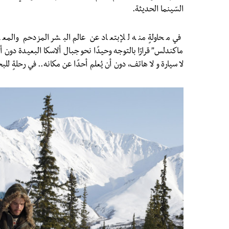
السّينما الحديثة.
في محاولةٍ منه للإبتعاد عن عالم البشر المزدحم والمعق
ماكندلس” قرارًا بالتوجه وحيدًا نحو جبال ألاسكا البعيدة دون أ
لا سيارة و لا هاتف، دون أن يُعلم أحدًا عن مكانه.. في رحلةٍ ل