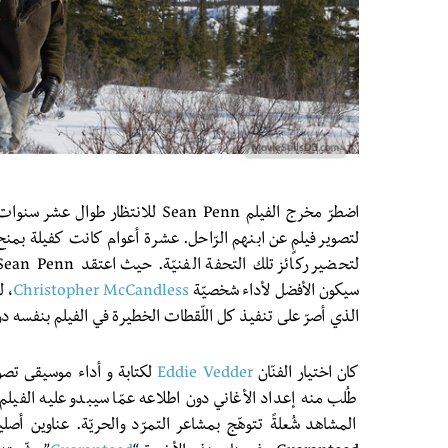
اضطرّ مخرج الفيلم Sean Penn للانتظا
لتصوير فيلمٍ عن ابنهم الرّاحل. عشرة أعوام كانت كفيلة بمنح
لتحضير ركائز تلك التحفة الفنيّة. حيث اعتقد Sean Penn في البداية أن
سيكون الأفضل لأداء شخصيّة
Christopher McCandless
الذي أصرّ على تنفيذ كل اللّقطات الخطيرة في الفيلم بنفسه د
كان اختيار الفنّان
Eddie Vedder
لكتابة و أداء موسيقى تصوي
طُلب منه إعداد الأغاني دون اطلاعه عمّا سيبدو عليه الفي