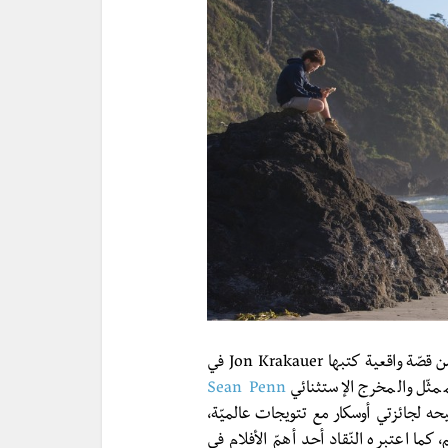
من إنتاج سنة 2007 بسيناريو مأخوذ من قصّة واقعية كتبها Jon Krakauer في
مثّل والمخرج الإستثنائي
Sean Penn
يحه لجائزتي أوسكار مع تتويجات عالميّة،
ما اعتبره النّقاد أحد أهمّ الأفلا
م في