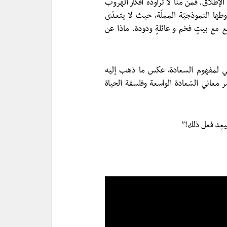
لإطلاق. فمن منّا لا تراوده أفكار الهروب
وطها النموذجيّة المملّة، حيث لا يتعدّى
 مع بيتٍ فخم و عائلةٍ ودودة. ماذا عن
وجه التّصحيحي لمفهوم السعادة، عكس ما ذهب إليه
 معاني السّعادة الواسعة وفلسفة الحياة
يعِد فعل ذلك!”