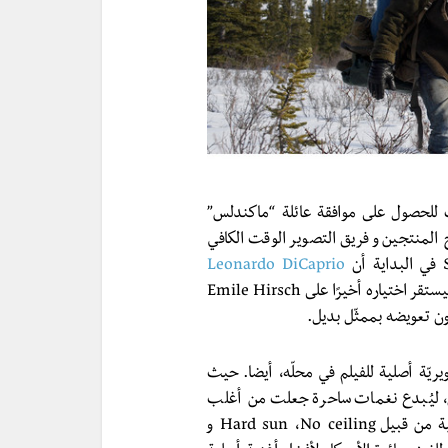
ر طوال عشر سنوات للحصول على موافقة عائلة “ماكندلس”
 المنتجين و فريق التصوير الوقت الكافي
Leonardo DiCaprio
، ليستقر اختياره أخيرًا على Emile Hirsch
ون تعويضه بممثّل بديل.
ريّة أصلية للفيلم في محلّه، أيضا. حيث
لم، ليُبدع نغمات ساحرة جعلت من أغلب
المشاهد شُعلةً تتوهّج بمشاعر التمرّد والحريّة. عناوين أصلية من قبيل Hard sun ،No ceiling و