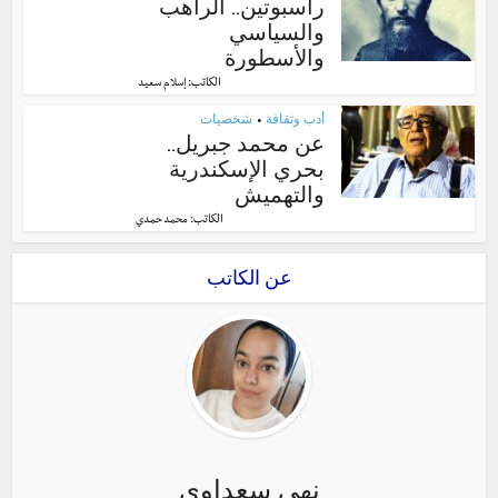
راسبوتين.. الراهب
والسياسي
والأسطورة
الكاتب:
إسلام سعيد
أدب وثقافة
شخصيات
•
عن محمد جبريل..
بحري الإسكندرية
والتهميش
الكاتب:
محمد حمدي
عن الكاتب
نهى سعداوي