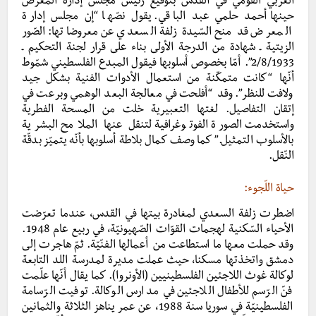
العربي القومي في القدس بتوقيع رئيس مجلس إدارة المعرض
حينها أحمد حلمي عبد الباقي. يقول نصّها “إن مجلس إدارة
المعرض قد منح السّيدة زلفة السعدي عن معروضاتها: الصّور
الزيتية ـ شهادة من الدرجة الأولى بناء على قرار لجنة التحكيم ـ
2/8/1933”. أمّا بخصوص أسلوبها فيقول المبدع الفلسطيني شمّوط
أنّها “كانت متمكّنة من استعمال الأدوات الفنية بشكل جيد
ولافت للنظر”. وقد “أفلحت في معالجة البعد الوهمي وبرعت في
إتقان التفاصيل. لغتها التعبيرية خلت من المسحة الفطرية
واستخدمت الصورة الفوتوغرافية لتنقل عنها الملامح البشرية
بالأسلوب التمثيل.” كما وصف كمال بلاطة أسلوبها بأنّه يتميّز بدقّة
النّقل.
حياة اللّجوء:
اضطرت زلفة السعدي لمغادرة بيتها في القدس، عندما تعرّضت
الأحياء السّكنية لهجمات القوّات الصّهيونيّة، في ربيع عام 1948.
وقد حملت معها ما استطاعت من أعمالها الفنّيّة. ثمّ هاجرت إلى
دمشق واتخذتها مسكنا، حيث عملت مديرة لمدرسة اللد التابعة
لوكالة غوث اللاجئين الفلسطينيين (الأونروا). كما يقال أنّها علّمت
فنّ الرّسم للأطفال اللاجئين في مدارس الوكالة. توفيت الرّسامة
الفلسطينيّة في سوريا سنة 1988، عن عمر يناهز الثلاثة والثمانين