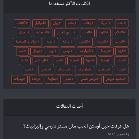
الكلمات الأكثر استخداما
أدب
أمريكا
إرهاب
إسلام
إيران
اسرائيل
اكتئاب
الإسلام
الثورة
الحب
الربيع العربي
السعودية
العراق
العرب
العربية
القدس
النكبة
الهند
الولايات المتحدة
تاريخ
ترجمة
تكنولوجيا
تونس
ثورة
جوجل
حب
حرب
روسيا
سوريا
سينما
شعر
علم نفس
غزة
فرنسا
فلسطين
فوتوغرافيا
فيسبوك
قرطاس
لاجئ
محمود درويش
مريض نفسي
مصر
مقاومة
وحدة
يوميات
أحدث المقالات
هل عرفت جين أوستن الحب مثل مستر دارسي وإليزابيث؟
24 نوفمبر، 2021