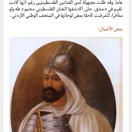
عاما. وقد ظلّت مجهولة لدى الفنانين الفلسطينيّين رغم أنّها كانت
تقيم في دمشق، حتّى اكتشفها الفنان الفلسطيني محمود طه ولو
متأخّرا، لتُعرضَت لاحقا بعض لوحاتها في المتحف الوطني الأردني.
بعض الأعمال: