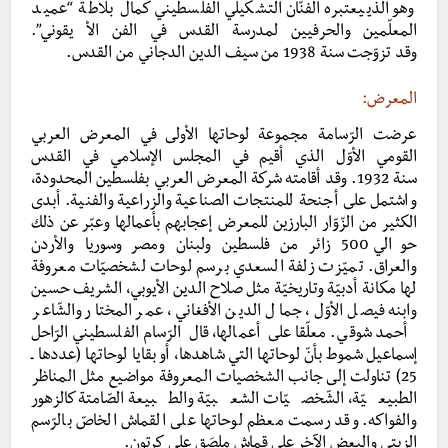
وهو الذييعتبره الفنّان التشكيلي الفلسطيني كمال بلاطة “عميد
المعلّمين والحرفيين لمدرسة القدس في الفن الأ يقوني”.
وقد تزوّجت سنة 1938 من سيف الدين الدجاني من القدس.
المعرض:
عرضت الرّسامة مجموعة لوحاتها الأولى في المعرض العربي
القومي الأوّل الذي أقيم في المجلس الإسلامي في القدس
سنة 1932. وقد أقامته شركة المعرض العربي بفلسطين المحدودة،
واشتمل على أجنحة للمنتجات الصناعية والزراعية والفنية. أبدى
الكثير من الزّوّار البارزين للمعرض إعجابهم بأعمالها وعبّر عن ذلك
حوالي 500 زائر من فلسطين ولبنان ومصر وسوريا والأردن
والعراق. تميّزت زلفة السعدي برسم لوحات لشخصيّات معروفة
لها مكانة أدبيّة وتاريخيّة مثل صلاح الدين الأيوبي، الشريف حسين
وابنه فيصل الأوّل، جمال الدين الأفغاني، عمر المختار والشّاعر
أحمد شوقي. معلّقا على أعمالها، قال الرّسام الفلسطيني الرّاحل
إسماعيل شموط بأنّ لوحاتها التي شاهدها، أو بقايا لوحاتها (عددها ـ
25) تناولت إلى جانب الشخصيات المعروفة مواضيع مثل المناظر
الطبيعيّة، الشّخصيّات الشعبيّة والطبيعة الصّامتةكالزهور
والفواكه. وقد رسمت معظم لوحاتها على القماش الخاصّ بالرّسم
الزيتي والبعض الآخر على قماش ملصَق على كرتون.