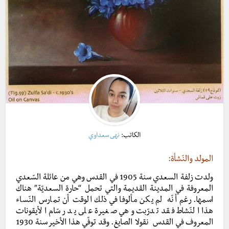
الكاتب:
نهى سعداوي
المولد والنّشأة:
ولدت زلفة السعدي سنة 1905 في القدس وهي من عائلة السّعدي
المعروفة في المدينة القديمة والتي تحمل “حارة السعديّة” هناك
اسمها. رغم أنّه لم يكن مألوفا في ذلك الوقت أن تمارس النّساء
هذا النّشاط فقد تدرّبت وهي صغيرة على يد رسّام الأيقونات
المعروف في القدس نقولا الصايغ. وقد توفّي هذا الأخير سنة 1930