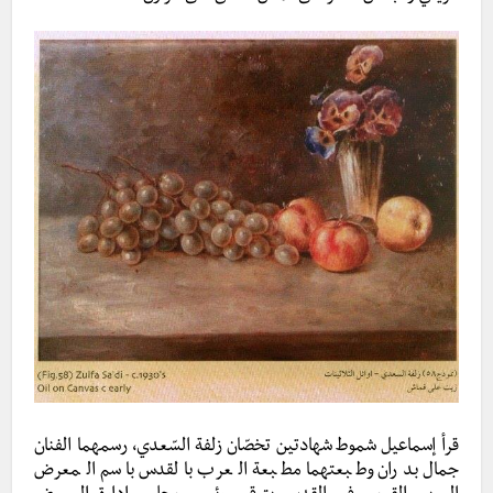
قرأ إسماعيل شموط شهادتين تخصّان زلفة السّعدي، رسمهما الفنان
جمال بدران وطبعتهما مطبعة العرب بالقدس باسم المعرض