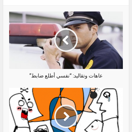
عاهات وتقاليد: “نفسي أطلع ضابط”