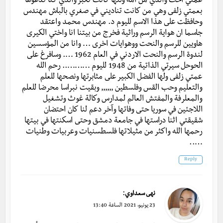
عمتي اخت والدي من امه ولنها كانت تكبر والدي كنا ندعوها
بعمتي زلفى وهي من كانت تناديني في صغري بالباش مهندس
وحافظت على هذا الاسم لليوم د. مهندس محمد واعتقد
جاسما ان هواية الرسم وراثية فخرج من بيتنا انا واختي الكيرى
هاويين للرسم والنحت ووهوايات اخرى … وانا من المؤسسين
لندوة الرسم والنحت الاردني في العام 1962 …. وسافرغ على
الحوحل سيرتي الذاتية من 1948 لليوم ……….. رحم الله
عمتي زلفى ولها الفضل الكبير على مثابرتها ونصحها للعلم
والتعليم وحب القس وفلسطين ,,,,,, وبقيت نبراسا محرضا للعلم
والمعلرفة والمفتش العالم لمدارس وكالة غوث وتشغيل
اللاجئين في سوريا حتى وفاتها وآخر دعم لنا كان احتضان
شقيقتي اثنا دراستها في جامعة دمشق وحتى اسكنتها في بيتها
رحمها الله واكثر من مثيلاتها فلسطسنيات وعربيات وطنيات
…..
Reply
:
نهى سعداوي
23 يونيو، 2021 الساعة 13:40