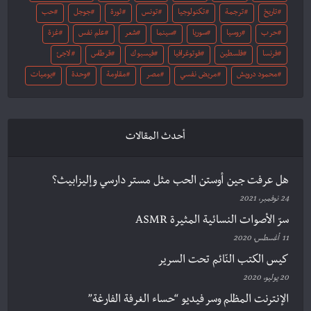
تاريخ
ترجمة
تكنولوجيا
تونس
ثورة
جوجل
حب
حرب
روسيا
سوريا
سينما
شعر
علم نفس
غزة
فرنسا
فلسطين
فوتوغرافيا
فيسبوك
قرطاس
لاجئ
محمود درويش
مريض نفسي
مصر
مقاومة
وحدة
يوميات
أحدث المقالات
هل عرفت جين أوستن الحب مثل مستر دارسي وإليزابيث؟
24 نوفمبر، 2021
سرّ الأصوات النسائية المثيرة ASMR
11 أغسطس، 2020
كيس الكتب النّائم تحت السرير
20 يوليو، 2020
الإنترنت المظلم وسر فيديو “حساء الغرفة الفارغة”