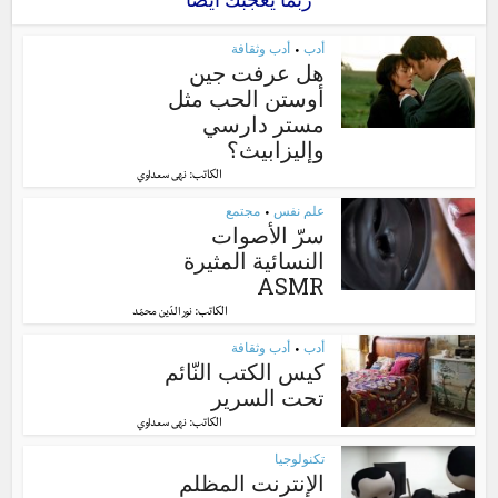
أدب
أدب وثقافة
•
هل عرفت جين
أوستن الحب مثل
مستر دارسي
وإليزابيث؟
الكاتب:
نهى سعداوي
علم نفس
مجتمع
•
سرّ الأصوات
النسائية المثيرة
ASMR
الكاتب:
نور الدّين محمّد
أدب
أدب وثقافة
•
كيس الكتب النّائم
تحت السرير
الكاتب:
نهى سعداوي
تكنولوجيا
الإنترنت المظلم