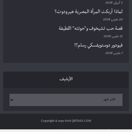
5 أبريل، 2018
لماذا أربكت المرأة المصرية هيرودوت؟
20 مارس، 2018
قصة حب تشيخوف و”حوتته” اللطيفة
15 مارس، 2018
فيودور دوستويفسكي رسام؟!
7 مارس، 2018
الأرشيف
Copyright & copy 2018 QRTASS.COM
الرئيسية
أدب وثقافة
سياسة ومجتمع
علوم وتكنولوجيا
شخصيات
مراجعات
ترجمات