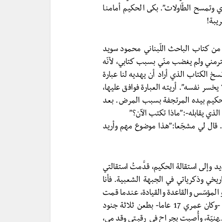
ي وتمسح الطّاولات”. بكى الحكيم أمامنا
ريبة!
 من كتاب الباحث اللّبناني محمود سويد
ترمني ولم يغضب منّي بسبب كتابي، لأنّه
سخ الكتاب الذي أراد أن يهديه لنا عبارة
يخسر نفسه”. أريته العبارة فوافق عليها،
 الحكيم بيده المرتجفة بسبب المرض. بعد
الذي يقابله-:”ماذا تكتب الآن؟”
. قال لي مشجّعا:”هذا موضوع مهم وأريد
 وإلى استقالة الحكيم، قدَّمتُ استقالتي
يخي وذكرياتي في الجبهة الشعبية. فأنا
المؤسّس والقاعدة والقيادة، عندما قمت
في 5 حزيران 1969 أمام الحرم الإبراهيمي في مدينة الخليل -وكان عمري 17 عاما- بطعن ثلاثة جنود
نيّة، وأُصبت بجراح في رقبتي وقدمي،