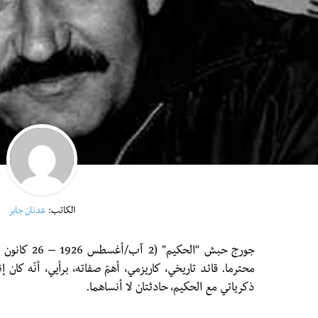
الكاتب:
عدنان جابر
محترما. قائد تاريخي، كاريزمي، أهمّ صفاته، برأيي، أنّه كان إن
ذكرياتي مع الحكيم، حادثتان لا أنساهما.