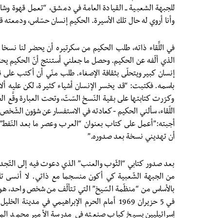
للجبهة الشعبية ــ القيادة العامة في دمشق، “تعمل قهوة وشا
وأنا أروي له حال تلك الأسيرة. الحكيم إنسان حسّاس، ودمعته ق
في اللّّقاء ذاته، طلب الحكيم من سكرتيره أن يحضر لنا نسخا
الذي ألّفه عن الحكيم. وحصل ما جعلني أستنتج أنّ الحكيم يح
إنسان كبير ويتحلّى بثقافة الإصغاء. طلب منّي أن أكتب على ن
باسمه. فكتبت: “قد يخسر الإنسان أشياء كثيرة، لكن عليه ألا 
وكرّرت كتابتها على بقية النّسخ السّتّ، وتحت العبارة وقَّع
اللّقاء، سألني الحكيم -كعادته في الاستفسار عن شؤون الشّخص 
أجبته:”أعمل على كتاب بعنوان “العرب وعصر ما بعد النّفط”
أن تهديني نسخة بعد صدوره.”
بعد صدور كتابي “الثّوب والعنب” الذي دعوت فيه إلى التّجديد
من الجبهة الشّعبية كي أكون منسجما مع ذاتي. لا أنسى تار
بالأساس من “منظّمة السّيخ” التي تتألّف من شخص واحد، هو 
إسرائيليين بسيخ كباب صنعته في مدرسة الأمير محمد المه