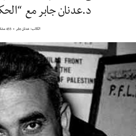
د.عدنان جابر مع “الحكي
الكاتب:
عدنان جابر
455 مشاهدة