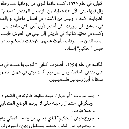
الأولى، في عام 1979، كنت عائدا لتوي من رومانيا ب
زال فيها حتى الآن 60 شظية من الرّصاص المتفجر
الصّهاينة الأعداء، وليس من الأشقاء في اقتتال داخلي، أو بال
في دمشق إلى بيروت، كي أحضر لأرى أمي التي جاءت من الخل
وكنت في مخيّم شاتيلا في طريقي إلى بيتي في الحرش، قابلت ب
ومعه اثنين من الرفاق، سلّمتُ عليهم، وفوجئت بالحكيم يبادر
حبش “الحكيم” إنسانا.
الثّانية، في عام 1994، أصدرت كتابي “الثوب والع
على نفقتي الخاصة، ومن ثمن بيع أثاث بيتي في عمان. تضمّن
استقالة أبرز زعيمين فلسطينيين:
ياسر عرفات “أبو عمار”، فبعد سقوط طائرته في الصّحراء ال
ويفكّر في احتمال رحيله حتّى لا يربك الوضع الفتحاو
والصلاحيّات.
جورج حبش “الحكيم” الذي يعاني من وضعه الصّحّي وهو
والمحبوب من الناس، عندما يستقيل ويهيّء لغيره ولما ب