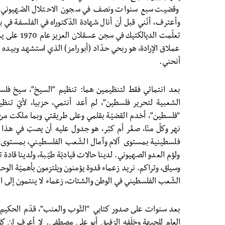
تعلّمت الديالك
أنحني.
بعد انتمائي فقط لتنظيمين هما: تنظيم “السيخ”، سيخ فلس
الشعبية لتحرير فلسطين”، لم أعد أنتمي، حزبيا، لأيّ تنظ
“فلسطين”، أخدم القضيّة بقلمي وعلى طريقتي وبما ملكت من 
نهر وكلّ منّا، صغُر أم كبُر، هو جدول عليه أن يصبّ في هذا ا
فلسطينية بمستوى آلام وآمال الشّعب الفلسطيني، بمستوى ت
ولؤم العدو الصهيوني. لدينا حالات قياديّة طيّبة، ولدينا قادة 
وسياق، وتراكم. نريد زعماء قدوة يؤمنون ويلتزمون بأهميّة الو
الشّعب الفلسطيني في الوطن والشتات، زعماء لا ينتمون إلى الك
بعد سنوات على صدور كتابي “الثّوب والعنب”، قدّم الحكي
العام للجبهة وخلَفه الرّفيق أبو علي مصطفى. لا أعرف إن كا