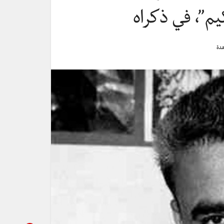
م”، في ذكراه