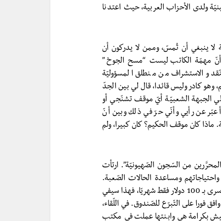
نيّة ولدى الأحزاب العربية، حيث اعتدنا
لا ينبغي أن تُمسّ، وممن لا يدركون أن
وأنّ مهمّة الكاتب ليست “مسح الجوخ”
نّقد والاستشراف من منطلق المسؤوليّة
 وهو كادر وليس قائدا، قال لي بين الجدّ
لي الجبهة الشعبيّة أيّ موقف تشنّجي أو
ّر عن رأيي وأنّي حرّ في ذلك وبين أنّ
ة. ماذا كان موقف الحكيم؟ كان كبيرا، ولم
محرَّرين من السّجون الصّهيونيّة”. ارتأت
واحتياجاتهم ومساعدة الحالات الصّعبة.
وكان رأينا أنه لو قام كلّ تنظيم فلسطيني بالتّبرّع لصندوق الأسرى بـ 100 دولار فقط شهريّا، فهذا سيفي
 فورا على التّبرّع للصّندوق. في اللّقاء،
تعيش بكرامة هي وابنتها عملت في مكتب