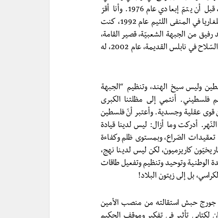
وقضيت سبع سنوات ونصف في سجون الاحتلال الصّهيوني، قبل أن يتمّ إبعادي عام 1976. وأنا أقرّ
وأعترف، أنّني قبل أن أنال شهادة الدّكتوراه في الفلسفة في بلغاريا في المنفى اللئيم عام 1992، كنت
تيك في سجن عسقلان العزيز عام 1970 على يد رفيق من الجبهة الشعبيّة، قصير القامة،
عملاق الإرادة، هو ربحي حدّاد (أبو رامز) الذي استشهد وبيده السّلاح في نابلس القديمة، عام 2002، له
طين وليس سيخ الهند، وتنظيم “الجبهة
يم فلسطيني. أنتمي إلى مظلتنا الكبرى
قوى عقلية وجسدية. وأعتبر أنّ فلسطين
لنّهر. أدركت وما أزال: ليس لدينا قيادة
عقيدات الصّراع، وبمستوى ظلم وكفاءة
تاريخيّون كاريزميون، لكن ليس لدينا نهج،
حدة الوطنية وتوحيد وتنظيم وتفعيل طاقات
راسي، بل إلى زيتون البلاد!
م جورج حبش استقالته من منصب الأمين
ن لكتابي تأثير في تفكير وموقف الحكيم