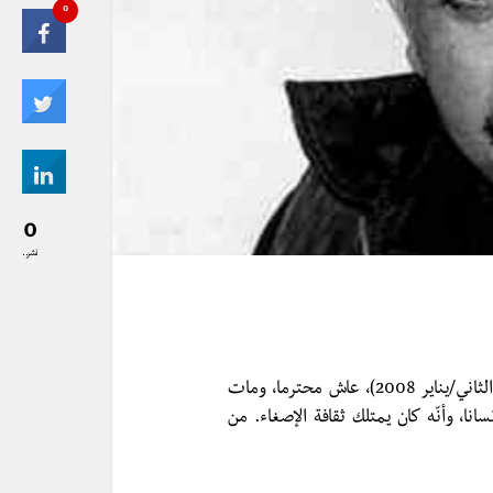
0
0
نشر..
جورج حبش “الحكيم” (2 آب/أغسطس 1926 – 26 كانون الثاني/يناير 2008)، عاش محترما، ومات
سانا، وأنّه كان يمتلك ثقافة الإصغاء. من