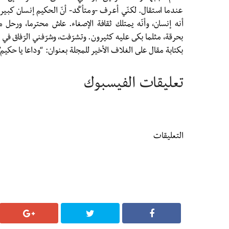
عندما استقال. لكنّي أعرف -ومتأكّد- أنّ الحكيم إنسان كبير، 
أنه إنسان، وأنّه يمتلك ثقافة الإصغاء. عاش محترما، ورحل 
بحرقة، مثلما بكى عليه كثيرون. وتشرّفت، وشرّفني الرّفاق في
بكتابة مقال على الغلاف الأخير للمجلة بعنوان: “وداعا يا حكيم”
تعليقات الفيسبوك
التعليقات