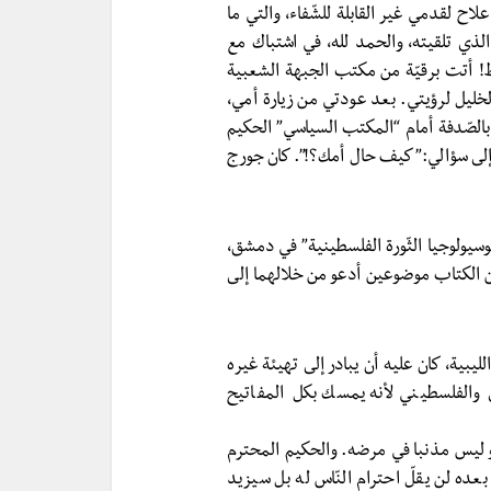
عد رحلة علاح لقدمي غير القابلة للشّفاء، والتي ما
 “دمدم” الذي تلقيته، والحمد لله، في اشتباك مع
غلط! أتت برقيّة من مكتب الجبهة الشعبية
يل لرؤيتي. بعد عودتي من زيارة أمي،
الصّدفة أمام “المكتب السياسي” الحكيم
 إلى سؤالي:”كيف حال أمك؟!”. كان جورج
نب، في سوسيولوجيا الثّورة الفلسطينية” في دمشق،
 الكتاب موضوعين أدعو من خلالهما إلى
ليبية، كان عليه أن يبادر إلى تهيئة غيره
ي والفلسطيني لأنه يمسك بكل المفاتيح
 ليس مذنبا في مرضه. والحكيم المحترم
عده لن يقلّ احترام النّاس له بل سيزيد