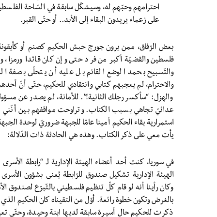
احترامهم وحبّهم له، وسيشكّل سابقة في السّاحة الفلسطي
على زعماء يريدون البقاء إلى الأبد.. أو حتّى القبر.
بعض الرّفاق، ممن يرون جورج حبش الحكيم كصنم أو كأيقونة 
فلسطين والقضيّة أكبر من فرد حتى وإن كان قائدا ورمزا، 
والتّسبيح بحمد الوضع القائم بل عليه أن يتحلّى بصفة ال
والاحترام، لم يعجبهم كتابي وانتقادي للحكيم، حتّى أنّ أحدهم،
والهزل: “سأكسر رجلك الثانية!”. للأمانة، لم يصدر عن مسؤو
عدائيّ تجاهي بسبب الكتاب. وتراوحت مواقفهم بين أنّني أعب
استمرارية بقاء الحكيم أمينا عامّا للجبهة ضروريّ لوحدة الجبه
يأت معي على ذكر الكتاب. وهذه هي الحادثة ذات الدّلالة:
في سوريا، كنت أحد أعضاء الهيئة الإدارية لـ “رابطة الأسرى ال
الهيئة الإدارية تشكيل صندوق للرّابطة يُعنى بشؤون الأسرى 
بالغرض وتكون خطوة رائعة. أوّل من التقيناه كان الحكيم الذي وافق
ذكرت للحكيم حال أسيرة سابقة لديها ابنة وحيدة، وحتّى 