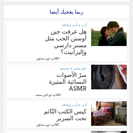
ربما يعجبك أيضا
أدب
أدب وثقافة
•
هل عرفت جين
أوستن الحب مثل
مستر دارسي
وإليزابيث؟
الكاتب:
نهى سعداوي
علم نفس
مجتمع
•
سرّ الأصوات
النسائية المثيرة
ASMR
الكاتب:
نور الدّين محمّد
أدب
أدب وثقافة
•
كيس الكتب النّائم
تحت السرير
الكاتب:
نهى سعداوي