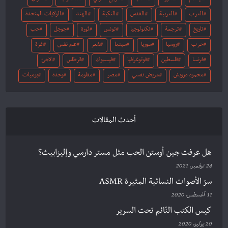
العرب
العربية
القدس
النكبة
الهند
الولايات المتحدة
تاريخ
ترجمة
تكنولوجيا
تونس
ثورة
جوجل
حب
حرب
روسيا
سوريا
سينما
شعر
علم نفس
غزة
فرنسا
فلسطين
فوتوغرافيا
فيسبوك
قرطاس
لاجئ
محمود درويش
مريض نفسي
مصر
مقاومة
وحدة
يوميات
أحدث المقالات
هل عرفت جين أوستن الحب مثل مستر دارسي وإليزابيث؟
24 نوفمبر، 2021
سرّ الأصوات النسائية المثيرة ASMR
11 أغسطس، 2020
كيس الكتب النّائم تحت السرير
20 يوليو، 2020