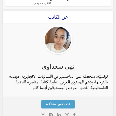
الكاتب:
إسلام سعيد
عن الكاتب
نهى سعداوي
تونسيّة، متحصلة على الماجستير في اللسانيات الانجليزية. مهتمة
بالترجمة ودعم المحتوى العربي. هاوية كتابة. مناصرة للقضية
الفلسطينية، لقضايا العرب والمسحوقين أينما كانوا.
عرض جميع المشاركات