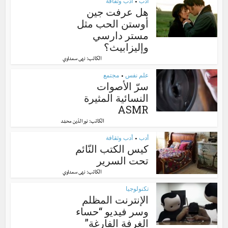
أدب
أدب وثقافة
•
هل عرفت جين
أوستن الحب مثل
مستر دارسي
وإليزابيث؟
الكاتب:
نهى سعداوي
علم نفس
مجتمع
•
سرّ الأصوات
النسائية المثيرة
ASMR
الكاتب:
نور الدّين محمّد
أدب
أدب وثقافة
•
كيس الكتب النّائم
تحت السرير
الكاتب:
نهى سعداوي
تكنولوجيا
الإنترنت المظلم
وسر فيديو “حساء
الغرفة الفارغة”