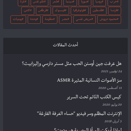
حرب
روسيا
سوريا
سينما
شعر
علم نفس
غزة
فرنسا
فلسطين
فوتوغرافيا
فيسبوك
قرطاس
لاجئ
محمود درويش
مريض نفسي
مصر
مقاومة
وحدة
يوميات
أحدث المقالات
هل عرفت جين أوستن الحب مثل مستر دارسي وإليزابيث؟
24 نوفمبر، 2021
سرّ الأصوات النسائية المثيرة ASMR
11 أغسطس، 2020
كيس الكتب النّائم تحت السرير
20 يوليو، 2020
الإنترنت المظلم وسر فيديو “حساء الغرفة الفارغة”
5 أبريل، 2018