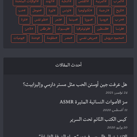
العرب
العربية
القدس
النكبة
الهند
الولايات المتحدة
تاريخ
ترجمة
تكنولوجيا
تونس
ثورة
جوجل
حب
حرب
روسيا
سوريا
سينما
شعر
علم نفس
غزة
فرنسا
فلسطين
فوتوغرافيا
فيسبوك
قرطاس
لاجئ
محمود درويش
مريض نفسي
مصر
مقاومة
وحدة
يوميات
أحدث المقالات
هل عرفت جين أوستن الحب مثل مستر دارسي وإليزابيث؟
24 نوفمبر، 2021
سرّ الأصوات النسائية المثيرة ASMR
11 أغسطس، 2020
كيس الكتب النّائم تحت السرير
20 يوليو، 2020