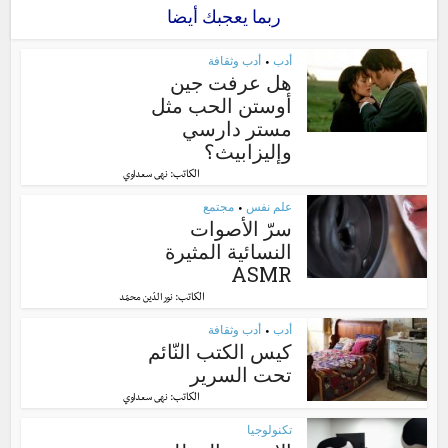
ربما يعجبك أيضا
أدب
أدب وثقافة
•
هل عرفت جين
أوستن الحب مثل
مستر دارسي
وإليزابيث؟
الكاتب:
نهى سعداوي
علم نفس
مجتمع
•
سرّ الأصوات
النسائية المثيرة
ASMR
الكاتب:
نور الدّين محمّد
أدب
أدب وثقافة
•
كيس الكتب النّائم
تحت السرير
الكاتب:
نهى سعداوي
تكنولوجيا