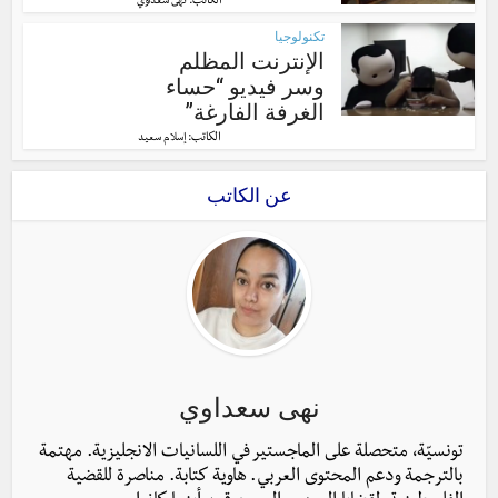
الكاتب:
نهى سعداوي
تكنولوجيا
الإنترنت المظلم
وسر فيديو “حساء
الغرفة الفارغة”
الكاتب:
إسلام سعيد
عن الكاتب
نهى سعداوي
تونسيّة، متحصلة على الماجستير في اللسانيات الانجليزية. مهتمة
بالترجمة ودعم المحتوى العربي. هاوية كتابة. مناصرة للقضية