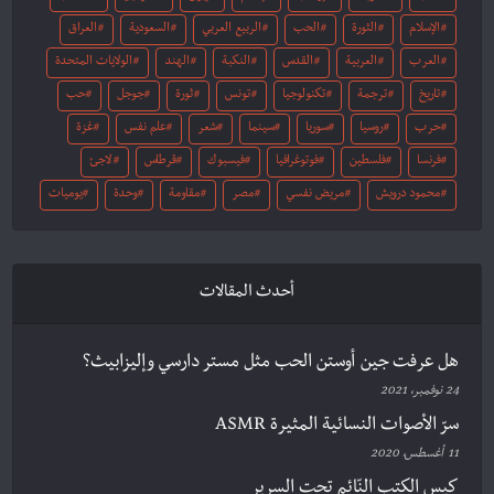
الإسلام
الثورة
الحب
الربيع العربي
السعودية
العراق
العرب
العربية
القدس
النكبة
الهند
الولايات المتحدة
تاريخ
ترجمة
تكنولوجيا
تونس
ثورة
جوجل
حب
حرب
روسيا
سوريا
سينما
شعر
علم نفس
غزة
فرنسا
فلسطين
فوتوغرافيا
فيسبوك
قرطاس
لاجئ
محمود درويش
مريض نفسي
مصر
مقاومة
وحدة
يوميات
أحدث المقالات
هل عرفت جين أوستن الحب مثل مستر دارسي وإليزابيث؟
24 نوفمبر، 2021
سرّ الأصوات النسائية المثيرة ASMR
11 أغسطس، 2020
كيس الكتب النّائم تحت السرير