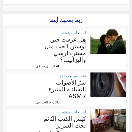
ربما يعجبك أيضا
أدب
أدب وثقافة
•
هل عرفت جين
أوستن الحب مثل
مستر دارسي
وإليزابيث؟
الكاتب:
نهى سعداوي
علم نفس
مجتمع
•
سرّ الأصوات
النسائية المثيرة
ASMR
الكاتب:
نور الدّين محمّد
أدب
أدب وثقافة
•
كيس الكتب النّائم
تحت السرير