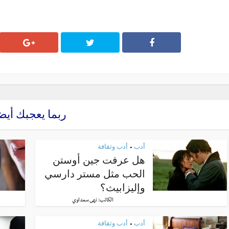
ربما يعجبك أيض
أدب
أدب وثقافة
•
هل عرفت جين أوستن
الحب مثل مستر دارسي
وإليزابيث؟
الكاتب:
نهى سعداوي
أدب
أدب وثقافة
•