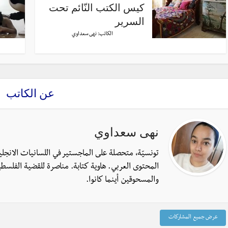
كيس الكتب النّائم تحت
السرير
الكاتب:
نهى سعداوي
عن الكاتب
نهى سعداوي
تونسيّة، متحصلة على الماجستير في اللسانيات الانجل
المحتوى العربي. هاوية كتابة. مناصرة للقضية الفلسطي
والمسحوقين أينما كانوا.
عرض جميع المشاركات