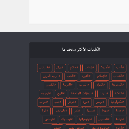
الكلمات الأكثر استخداما
أدب
أمريكا
إرهاب
إسلام
إيران
اسرائيل
اكتئاب
الإسلام
الثورة
الحب
الربيع العربي
السعودية
العراق
العرب
العربية
القدس
النكبة
الهند
الولايات المتحدة
تاريخ
ترجمة
تكنولوجيا
تونس
ثورة
جوجل
حب
حرب
روسيا
سوريا
سينما
شعر
علم نفس
غزة
فرنسا
فلسطين
فوتوغرافيا
فيسبوك
قرطاس
لاجئ
محمود درويش
مريض نفسي
مصر