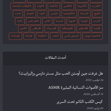
العرب
العربية
القدس
النكبة
الهند
الولايات المتحدة
تاريخ
ترجمة
تكنولوجيا
تونس
ثورة
جوجل
حب
حرب
روسيا
سوريا
سينما
شعر
علم نفس
غزة
فرنسا
فلسطين
فوتوغرافيا
فيسبوك
قرطاس
لاجئ
محمود درويش
مريض نفسي
مصر
مقاومة
وحدة
يوميات
أحدث المقالات
هل عرفت جين أوستن الحب مثل مستر دارسي وإليزابيث؟
24 نوفمبر، 2021
سرّ الأصوات النسائية المثيرة ASMR
11 أغسطس، 2020
كيس الكتب النّائم تحت السرير
20 يوليو، 2020