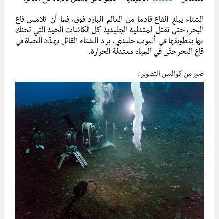
لتتشكّل ”
المتدلية
الجليدية ” تنمو نحو الأسفل باتجاه قاع البحر.
الشتاء يبلغ القاع قادما من العالم البارد فوق، فما أن تلامس قاع
البحر، حتى تقتل المتدلية الجليدية كل الكائنات الحية التي تحتك
بها بتطويقها في أنبوب جليدي. برد الشتاء القاتل يهدّد الحياة في
قاع البحر حتّى في المياه معتدلة الحرارة.
صور من كواليس التصوير: