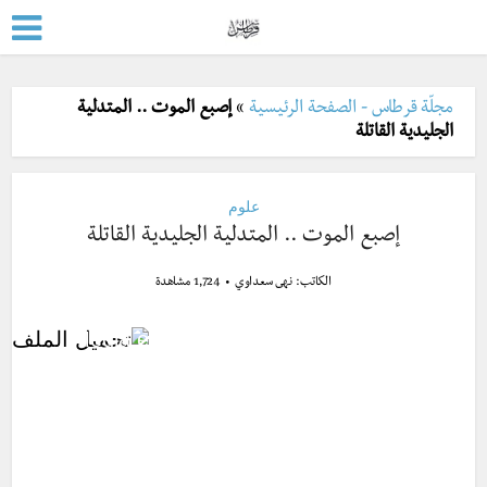
مجلّة قرطاس - الصفحة الرئيسية
»
إصبع الموت .. المتدلية
الجليدية القاتلة
علوم
إصبع الموت .. المتدلية الجليدية القاتلة
الكاتب:
نهى سعداوي
1,724 مشاهدة
مشغل
Media error: Format(s) not supported or
الفيديو
source(s) not found
تحميل الملف: http://www.qrtas.com/wp-
content/uploads/2016/02/BBC-Nature-
Brinicle-ice-finger-of-death-filmed-in-