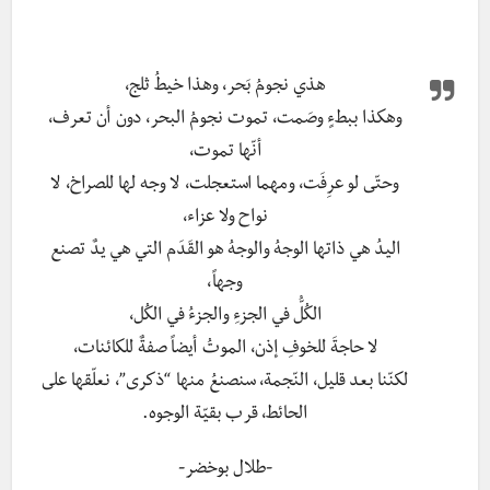
Antarctic-Videos-Metatubevia-
torchbrowser.com_.mp4?_=1
هذي نجومُ بَحر، وهذا خيطُ ثلج،
وهكذا ببطءٍ وصَمت، تموت نجومُ البحر، دون أن تعرف،
أنّها تموت،
وحتّى لو عرِفَت، ومهما استعجلت، لا وجه لها للصراخ، لا
نواح ولا عزاء،
اليدُ هي ذاتها الوجهُ والوجهُ هو القَدَم التي هي يدٌ تصنع
وجهاً،
الكُلُّ في الجزءِ والجزءُ في الكُل،
لا حاجةَ للخوفِ إذن، الموتُ أيضاً صفةٌ للكائنات،
لكنّنا بعد قليل، النّجمة، سنصنعُ منها “ذكرى”، نعلّقها على
الحائط، قرب بقيّة الوجوه.
-طلال بوخضر-