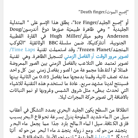
“إصبع الموت/Death finger”
أو “إصبع الجليد/Ice Finger”، يطلق هذا الإسم على ” المتدلية
الجليدية ” وهي ظاهرة طبيعيّة صوّرها دوغ أندرسون/Doug
Anderson وهيو ميللر/Hugh Miller في القارة القطبية
الجنوبية، أنتاركتيكا، ضمن سلسلة BBC الوثائقيّة “الكوكب
المتجمّد/Frozen Planet”. وقد استعملت تقنية
Time Laps/
تصوير مرور الوقت
أو
الفاصل الزمني
لتسجيل الظاهرة. وهي تقنية
تصوير تعتمد على التلاعب بالفاصل الزمني بين الصور المعروضة
فمثلا لو التقطنا مجموعة من الصور بفاصل زمني بين كل واحد
مدته نصف ثانية، وقمنا بدمجها معا بفاصل 0.03 من الثانية بينها
فسينتج لدينا مشهد سريع. عادة ما تستخدم هذه التقنية للاشياء
التي تحدث ببطىء مثل شروق الشمس وغروبها او نمو النباتات
بالاضافة إلى تصوير حركة المجرات ليلا.
انطلاقا من السطح يكون الجليد البحري بصدد التشكّل في أعقاب
سيل من الماء شديد الملوحة ينزل بسرعة نحو قاع البحر بسبب
فارق الكثافة.
سيل الماء المالح بارد جدّا مما يجعل ماء البحر
يتجمّد من حوله. ومع نزوله يتجمّد ماء البحر من حوله آنيّا