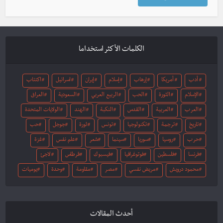
الكلمات الأكثر استخداما
أدب
أمريكا
إرهاب
إسلام
إيران
اسرائيل
اكتئاب
الإسلام
الثورة
الحب
الربيع العربي
السعودية
العراق
العرب
العربية
القدس
النكبة
الهند
الولايات المتحدة
تاريخ
ترجمة
تكنولوجيا
تونس
ثورة
جوجل
حب
حرب
روسيا
سوريا
سينما
شعر
علم نفس
غزة
فرنسا
فلسطين
فوتوغرافيا
فيسبوك
قرطاس
لاجئ
محمود درويش
مريض نفسي
مصر
مقاومة
وحدة
يوميات
أحدث المقالات