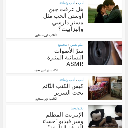
أدب
أدب وثقافة
•
هل عرفت جين
أوستن الحب مثل
مستر دارسي
وإليزابيث؟
الكاتب:
نهى سعداوي
علم نفس
مجتمع
•
سرّ الأصوات
النسائية المثيرة
ASMR
الكاتب:
نور الدّين محمّد
أدب
أدب وثقافة
•
كيس الكتب النّائم
تحت السرير
الكاتب:
نهى سعداوي
تكنولوجيا
الإنترنت المظلم
وسر فيديو “حساء
الغرفة الفارغة”