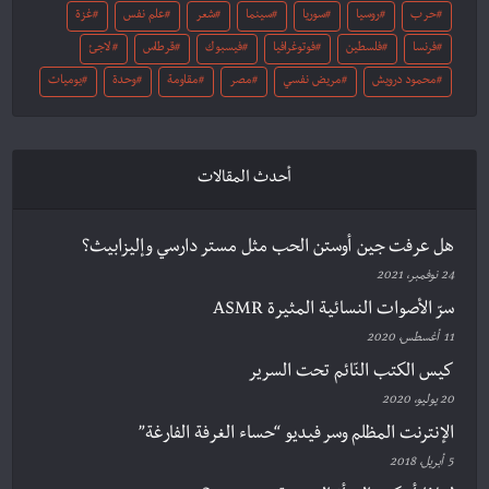
حرب
روسيا
سوريا
سينما
شعر
علم نفس
غزة
فرنسا
فلسطين
فوتوغرافيا
فيسبوك
قرطاس
لاجئ
محمود درويش
مريض نفسي
مصر
مقاومة
وحدة
يوميات
أحدث المقالات
هل عرفت جين أوستن الحب مثل مستر دارسي وإليزابيث؟
24 نوفمبر، 2021
سرّ الأصوات النسائية المثيرة ASMR
11 أغسطس، 2020
كيس الكتب النّائم تحت السرير
20 يوليو، 2020
الإنترنت المظلم وسر فيديو “حساء الغرفة الفارغة”
5 أبريل، 2018