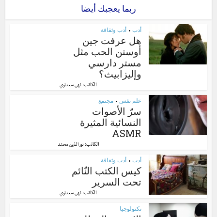
ربما يعجبك أيضا
أدب
أدب وثقافة
•
هل عرفت جين
أوستن الحب مثل
مستر دارسي
وإليزابيث؟
الكاتب:
نهى سعداوي
علم نفس
مجتمع
•
سرّ الأصوات
النسائية المثيرة
ASMR
الكاتب:
نور الدّين محمّد
أدب
أدب وثقافة
•
كيس الكتب النّائم
تحت السرير
الكاتب:
نهى سعداوي
تكنولوجيا