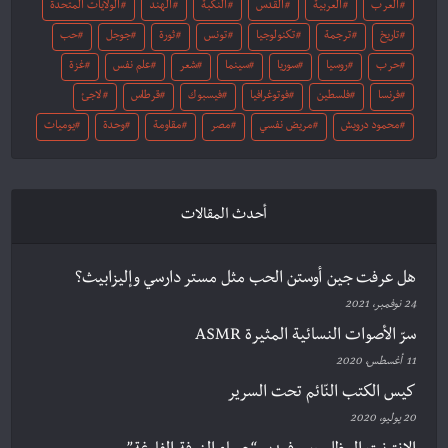
العرب
العربية
القدس
النكبة
الهند
الولايات المتحدة
تاريخ
ترجمة
تكنولوجيا
تونس
ثورة
جوجل
حب
حرب
روسيا
سوريا
سينما
شعر
علم نفس
غزة
فرنسا
فلسطين
فوتوغرافيا
فيسبوك
قرطاس
لاجئ
محمود درويش
مريض نفسي
مصر
مقاومة
وحدة
يوميات
أحدث المقالات
هل عرفت جين أوستن الحب مثل مستر دارسي وإليزابيث؟
24 نوفمبر، 2021
سرّ الأصوات النسائية المثيرة ASMR
11 أغسطس، 2020
كيس الكتب النّائم تحت السرير
20 يوليو، 2020