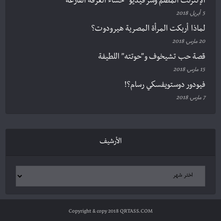
الإنترنت المظلم وسر فيديو “حساء الغرفة الفارغة”
5 أبريل، 2018
لماذا أربكت المرأة المصرية هيرودوت؟
20 مارس، 2018
قصة حب تشيخوف و”حوتته” اللطيفة
15 مارس، 2018
فيودور دوستويفسكي رسام؟!
7 مارس، 2018
الأرشيف
Copyright & copy 2018 QRTASS.COM