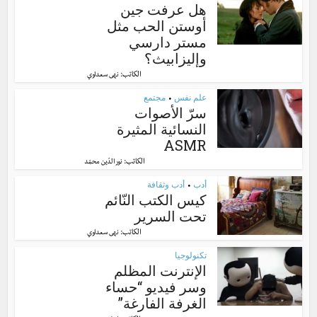
هل عرفت جين
أوستن الحب مثل
مستر دارسي
وإليزابيث؟
الكاتب:
نهى سعداوي
علم نفس
مجتمع
•
سرّ الأصوات
النسائية المثيرة
ASMR
الكاتب:
نور الدّين محمّد
أدب
أدب وثقافة
•
كيس الكتب النّائم
تحت السرير
الكاتب:
نهى سعداوي
تكنولوجيا
الإنترنت المظلم
وسر فيديو “حساء
الغرفة الفارغة”