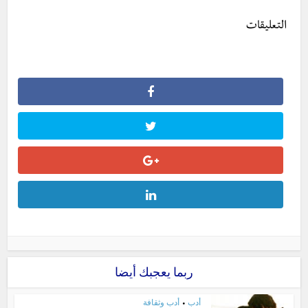
التعليقات
ربما يعجبك أيضا
أدب
أدب وثقافة
•