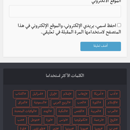
الموقع الالكتروني
احفظ اسمي، بريدي الإلكتروني، والموقع الإلكتروني في هذا
المتصفح لاستخدامها المرة المقبلة في تعليقي.
الكلمات الأكثر استخداما
أدب
أمريكا
إرهاب
إسلام
إيران
اسرائيل
اكتئاب
الإسلام
الثورة
الحب
الربيع العربي
السعودية
العراق
العرب
العربية
القدس
النكبة
الهند
الولايات المتحدة
تاريخ
ترجمة
تكنولوجيا
تونس
ثورة
جوجل
حب
حرب
روسيا
سوريا
سينما
شعر
علم نفس
غزة