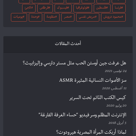
فرنسا
فلسطين
فوتوغرافيا
فيسبوك
قرطاس
لاجئ
محمود درويش
مريض نفسي
مصر
مقاومة
وحدة
يوميات
أحدث المقالات
هل عرفت جين أوستن الحب مثل مستر دارسي وإليزابيث؟
24 نوفمبر، 2021
سرّ الأصوات النسائية المثيرة ASMR
11 أغسطس، 2020
كيس الكتب النّائم تحت السرير
20 يوليو، 2020
الإنترنت المظلم وسر فيديو “حساء الغرفة الفارغة”
5 أبريل، 2018
لماذا أربكت المرأة المصرية هيرودوت؟