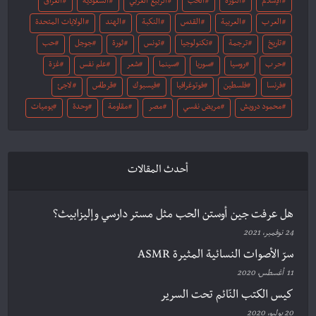
الإسلام
الثورة
الحب
الربيع العربي
السعودية
العراق
العرب
العربية
القدس
النكبة
الهند
الولايات المتحدة
تاريخ
ترجمة
تكنولوجيا
تونس
ثورة
جوجل
حب
حرب
روسيا
سوريا
سينما
شعر
علم نفس
غزة
فرنسا
فلسطين
فوتوغرافيا
فيسبوك
قرطاس
لاجئ
محمود درويش
مريض نفسي
مصر
مقاومة
وحدة
يوميات
أحدث المقالات
هل عرفت جين أوستن الحب مثل مستر دارسي وإليزابيث؟
24 نوفمبر، 2021
سرّ الأصوات النسائية المثيرة ASMR
11 أغسطس، 2020
كيس الكتب النّائم تحت السرير
20 يوليو، 2020