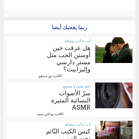
ربما يعجبك أيضا
أدب
أدب وثقافة
•
هل عرفت جين
أوستن الحب مثل
مستر دارسي
وإليزابيث؟
الكاتب:
نهى سعداوي
علم نفس
مجتمع
•
سرّ الأصوات
النسائية المثيرة
ASMR
الكاتب:
نور الدّين محمّد
أدب
أدب وثقافة
•
كيس الكتب النّائم
تحت السرير