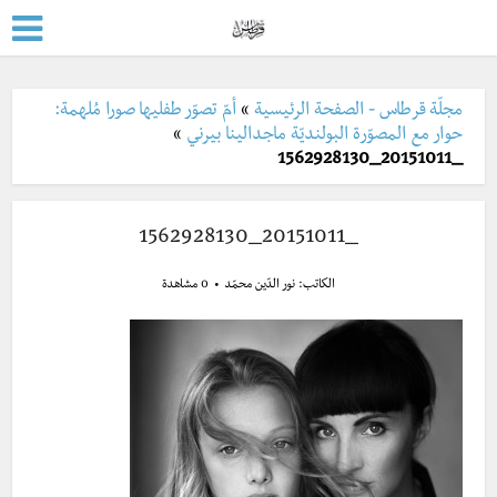
مجلّة قرطاس - الصفحة الرئيسية
»
أمّ تصوّر طفليها صورا مُلهمة:
حوار مع المصوّرة البولنديّة ماجدالينا بيرني
»
_20151011_1562928130
_20151011_1562928130
الكاتب:
نور الدّين محمّد
0 مشاهدة