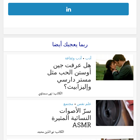
ربما يعجبك أيضا
أدب
أدب وثقافة
•
هل عرفت جين
أوستن الحب مثل
مستر دارسي
وإليزابيث؟
الكاتب:
نهى سعداوي
علم نفس
مجتمع
•
سرّ الأصوات
النسائية المثيرة
ASMR
الكاتب:
نور الدّين محمّد