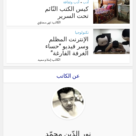
أدب
أدب وثقافة
•
كيس الكتب النّائم
تحت السرير
الكاتب:
نهى سعداوي
تكنولوجيا
الإنترنت المظلم
وسر فيديو “حساء
الغرفة الفارغة”
الكاتب:
إسلام سعيد
عن الكاتب
نور الدّين محمّد