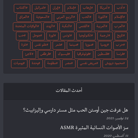
أدب
أمريكا
إرهاب
إسلام
إيران
اسرائيل
اكتئاب
الإسلام
الثورة
الحب
الربيع العربي
السعودية
العراق
العرب
العربية
القدس
النكبة
الهند
الولايات المتحدة
تاريخ
ترجمة
تكنولوجيا
تونس
ثورة
جوجل
حب
حرب
روسيا
سوريا
سينما
شعر
علم نفس
غزة
فرنسا
فلسطين
فوتوغرافيا
فيسبوك
قرطاس
لاجئ
محمود درويش
مريض نفسي
مصر
مقاومة
وحدة
يوميات
أحدث المقالات
هل عرفت جين أوستن الحب مثل مستر دارسي وإليزابيث؟
24 نوفمبر، 2021
سرّ الأصوات النسائية المثيرة ASMR
11 أغسطس، 2020