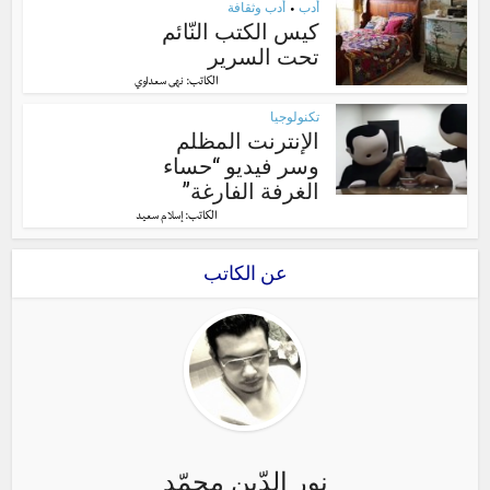
أدب
أدب وثقافة
•
كيس الكتب النّائم
تحت السرير
الكاتب:
نهى سعداوي
تكنولوجيا
الإنترنت المظلم
وسر فيديو “حساء
الغرفة الفارغة”
الكاتب:
إسلام سعيد
عن الكاتب
نور الدّين محمّد