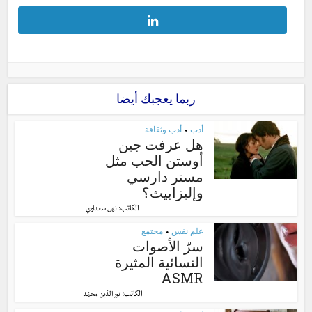
ربما يعجبك أيضا
أدب
أدب وثقافة
•
هل عرفت جين
أوستن الحب مثل
مستر دارسي
وإليزابيث؟
الكاتب:
نهى سعداوي
علم نفس
مجتمع
•
سرّ الأصوات
النسائية المثيرة
ASMR
الكاتب:
نور الدّين محمّد