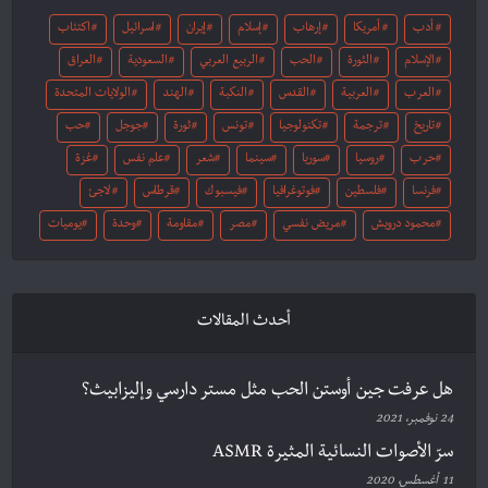
أدب
أمريكا
إرهاب
إسلام
إيران
اسرائيل
اكتئاب
الإسلام
الثورة
الحب
الربيع العربي
السعودية
العراق
العرب
العربية
القدس
النكبة
الهند
الولايات المتحدة
تاريخ
ترجمة
تكنولوجيا
تونس
ثورة
جوجل
حب
حرب
روسيا
سوريا
سينما
شعر
علم نفس
غزة
فرنسا
فلسطين
فوتوغرافيا
فيسبوك
قرطاس
لاجئ
محمود درويش
مريض نفسي
مصر
مقاومة
وحدة
يوميات
أحدث المقالات
هل عرفت جين أوستن الحب مثل مستر دارسي وإليزابيث؟
24 نوفمبر، 2021
سرّ الأصوات النسائية المثيرة ASMR
11 أغسطس، 2020