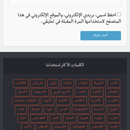
احفظ اسمي، بريدي الإلكتروني، والموقع الإلكتروني في هذا
المتصفح لاستخدامها المرة المقبلة في تعليقي.
الكلمات الأكثر استخداما
أدب
أمريكا
إرهاب
إسلام
إيران
اسرائيل
اكتئاب
الإسلام
الثورة
الحب
الربيع العربي
السعودية
العراق
العرب
العربية
القدس
النكبة
الهند
الولايات المتحدة
تاريخ
ترجمة
تكنولوجيا
تونس
ثورة
جوجل
حب
حرب
روسيا
سوريا
سينما
شعر
علم نفس
غزة
فرنسا
فلسطين
فوتوغرافيا
فيسبوك
قرطاس
لاجئ