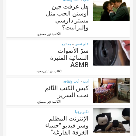
•
هل عرفت جين
أوستن الحب مثل
مستر دارسي
وإليزابيث؟
الكاتب:
نهى سعداوي
علم نفس
مجتمع
•
سرّ الأصوات
النسائية المثيرة
ASMR
الكاتب:
نور الدّين محمّد
أدب
أدب وثقافة
•
كيس الكتب النّائم
تحت السرير
الكاتب:
نهى سعداوي
تكنولوجيا
الإنترنت المظلم
وسر فيديو “حساء
الغرفة الفارغة”