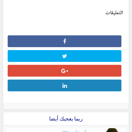
التعليقات
ربما يعجبك أيضا
أدب
أدب وثقافة