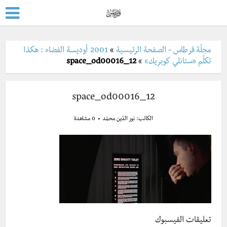
مجلّة قرطاس - الصفحة الرئيسية
»
2001 أوديسة الفضاء : هكذا
تكلّم «ستانلي كوبريك»
»
12_space_od00016
12_space_od00016
الكاتب:
نور الدّين محمّد
0 مشاهدة
تعليقات الفيسبوك