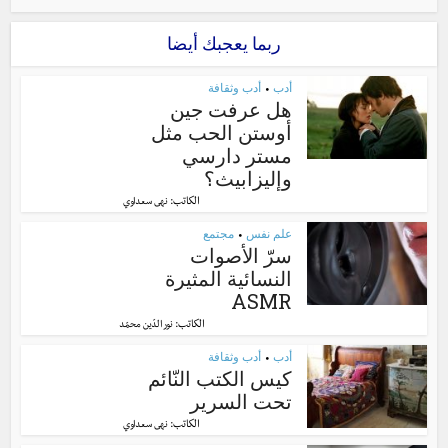
ربما يعجبك أيضا
أدب
أدب وثقافة
•
هل عرفت جين
أوستن الحب مثل
مستر دارسي
وإليزابيث؟
الكاتب:
نهى سعداوي
علم نفس
مجتمع
•
سرّ الأصوات
النسائية المثيرة
ASMR
الكاتب:
نور الدّين محمّد
أدب
أدب وثقافة
•
كيس الكتب النّائم
تحت السرير
الكاتب:
نهى سعداوي