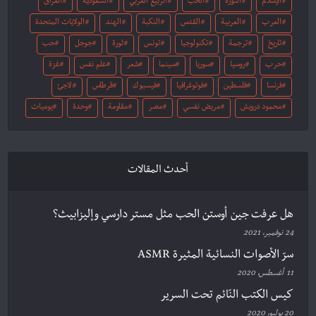
الإسلام
الثورة
الحب
الربيع العربي
السعودية
العراق
العرب
العربية
القدس
النكبة
الهند
الولايات المتحدة
تاريخ
ترجمة
تكنولوجيا
تونس
ثورة
جوجل
حب
حرب
روسيا
سوريا
سينما
شعر
علم نفس
غزة
فرنسا
فلسطين
فوتوغرافيا
فيسبوك
قرطاس
لاجئ
محمود درويش
مريض نفسي
مصر
مقاومة
وحدة
يوميات
أحدث المقالات
هل عرفت جين أوستن الحب مثل مستر دارسي وإليزابيث؟
24 نوفمبر، 2021
سرّ الأصوات النسائية المثيرة ASMR
11 أغسطس، 2020
كيس الكتب النّائم تحت السرير
20 يوليو، 2020