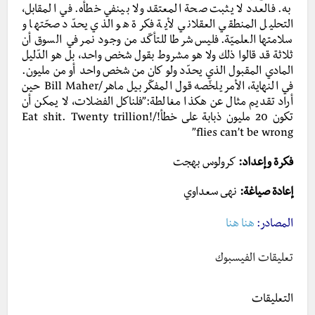
به. فالعدد لا يثبت صحة المعتقد ولا بينفي خطأه. في المقابل،
التحليل المنطقي العقلاني لأية فكرة هو الذي يحدّد صحّتها و
سلامتها العلميّة. فليس شرطا للتأكّد من وجود نمر في السوق أن
ثلاثة قد قالوا ذلك ولا هو مشروط بقول شخص واحد، بل هو الدّليل
المادي المقبول الذي يحدّد ولو كان من شخص واحد أو من مليون.
في النهاية، الأمر يلخّصه قول المفكّر بيل ماهر/Bill Maher حين
أراد تقديم مثال عن هكذا مغالطة:”فلناكل الفضلات، لا يمكن أن
تكون 20 مليون ذبابة على خطأ!/!Eat shit. Twenty trillion
flies can’t be wrong”
فكرة وإعداد:
كرولوس بهجت
إعادة صياغة:
نهى سعداوي
المصادر:
هنا
هنا
تعليقات الفيسبوك
التعليقات