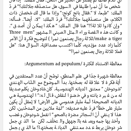
أيّ كلام طالما لم يصدر عن الكثير من الناس. فقال للملك:” إذا قال
شخص ما أنّ نمرا طليقا في السوق، هل ستصدّقه جلالتك؟” فردّ
الملك: “طبعا، لا “.فقال بانج كونج:” وإذا ما قال لك شخصان ذات
الكلام، هل ستصدّقهما جلالتك؟” فردّ الملك:
“لا، أيضا”. فسأله:
“وإن كانوا ثلاثة؟!” هنا قال الملك: ” هكذا يمكن أن أصدق “.
وكانت هذه القصة وراء المثل الصيني المشهور “Three men
make a tiger/ثلاثة رجال يصنعون نمرا ) لتوضيح فكرة أنّ الأمر
كلّما زاد عدد مؤيّديه، كلّما اكتسب مصداقيّة. السؤال هنا: “هل
فعلا ثلاثة رجال يصنعون نمرا؟”
مغالطة الاستناد للكثرة /Argumentum ad populum:
مغالطة شهيرة جدّا في علم المنطق، توضّح أنّ عدد المعتقدين في
أيّة فكرة لا علاقة له بصحّتها. بدأ الموضوع مع الشّاب الهندي
“شودوخان ” معتنق الديانه الهندوسية. كان شادوخان يكلم صديقا
له من غير ديانته وفي خضمّ النقاش، قال له:” الهندوسية هي
الديانه الصحيحة! ثّمة مليار هندوسي على الأرض! لا يُعقل أن يكون
مليار على خطأ” فردّ عليه صديقه: “ثمّة ملايين من المدخّنين، لكن
هذا لا ينفي أنّ السجائر مضرّة بالصحو.” انفعل شودوخان وغضب
وأخذ يهاجمه ويصفه بالجههل والتخلّف. لكن ما الذي جعل
شزدوخان يربط عدد معتنقي الديانة بصحّتها؟ ما الذي يجعل