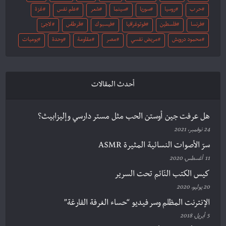
حرب
روسيا
سوريا
سينما
شعر
علم نفس
غزة
فرنسا
فلسطين
فوتوغرافيا
فيسبوك
قرطاس
لاجئ
محمود درويش
مريض نفسي
مصر
مقاومة
وحدة
يوميات
أحدث المقالات
هل عرفت جين أوستن الحب مثل مستر دارسي وإليزابيث؟
24 نوفمبر، 2021
سرّ الأصوات النسائية المثيرة ASMR
11 أغسطس، 2020
كيس الكتب النّائم تحت السرير
20 يوليو، 2020
الإنترنت المظلم وسر فيديو “حساء الغرفة الفارغة”
5 أبريل، 2018