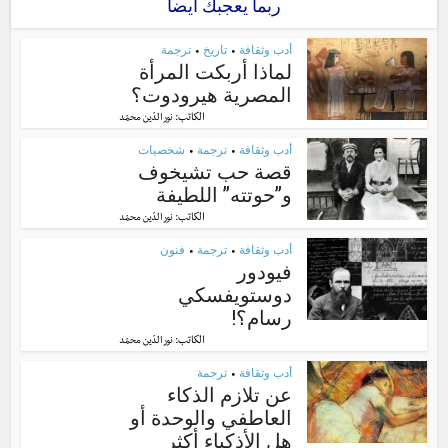
ربما يعجبك أيضا
أدب وثقافة
تاريخ
ترجمة
•
•
لماذا أربكت المرأة
المصرية هيرودوت؟
الكاتب:
نور الدّين محمّد
أدب وثقافة
ترجمة
شخصيات
•
•
قصة حب تشيخوف
و”حوتته” اللطيفة
الكاتب:
نور الدّين محمّد
أدب وثقافة
ترجمة
فنون
•
•
فيودور
دوستويفسكي
رسام؟!
الكاتب:
نور الدّين محمّد
أدب وثقافة
ترجمة
•
عن تلازم الذكاء
العاطفي والوحدة أو
هل الأذكياء أكثر