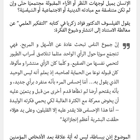
الإنسان يميل لوجهات النّظر أو الآراء المقبولة مجتمعيّا حتّى وإن
لم تكن متناسقة مع مبادئه الدينية أو الاجتماعية أو السّياسيّة؟
يقول الفيلسوف الدكتور فؤاد زكريا في كتابه “التفكير العلمي” عن
مغالطة الاستناد إلى انتشار و شيوع الفكرة:
إنّ جموع الناس تبحث عادة عن الأسهل و المريح. فهي
تتجمّع سويّا حول الرأي الواحد مثلما تتلاصق أسراب الطيور
لتحمي نفسها من الصقيع. و كلّما كان الرّأي منتشرا و مألوفا،
كان قبوله نوعا من الحماية لصاحبه، إذ يعلم أنه ليس الوحيد
الذي يقول به… أمّا إحساس المرء بأنّه منفرد برأي جديد، و
بأنّه يقتحم أرضا لم تطأها قدم أخرى من قبل و يتعيّن عليه
أن يخوض معركة مع الكثرة الغالبة لكي يحمي فكرته الوليدة
– أمّا هذا الإحساس فلا يقدر عليه إلا القليلون، وعلى يد هؤلاء
حقّقت البشرية أعظم إنجازاتها.”
الموضوع إذن ببساطة، ليس له أيّة علاقة بعد الأشخاص المؤمنين