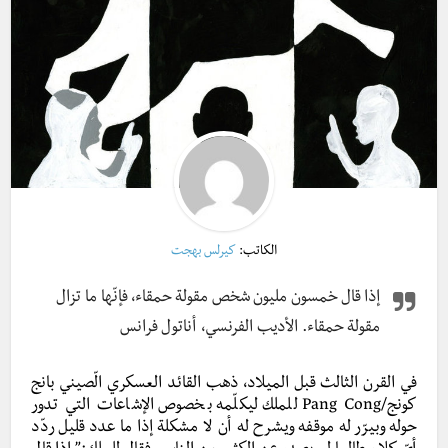
الكاتب:
كيرلس بهجت
إذا قال خمسون مليون شخص مقولة حمقاء، فإنّها ما تزال
مقولة حمقاء. الأديب الفرنسي، أناتول فرانس
في القرن الثالث قبل الميلاد، ذهب القائد العسكري الّصيني بانج
كونج/Pang Cong للملك ليكلّمه بخصوص الإشاعات التي تدور
حوله وبيرّر له موقفه ويشرح له أن لا مشكلة إذا ما عدد قليل ردّد