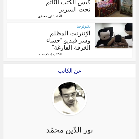
كيس الكتب النّائم
تحت السرير
الكاتب:
نهى سعداوي
تكنولوجيا
الإنترنت المظلم
وسر فيديو “حساء
الغرفة الفارغة”
الكاتب:
إسلام سعيد
عن الكاتب
نور الدّين محمّد