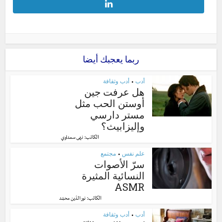
ربما يعجبك أيضا
أدب
أدب وثقافة
•
هل عرفت جين
أوستن الحب مثل
مستر دارسي
وإليزابيث؟
الكاتب:
نهى سعداوي
علم نفس
مجتمع
•
سرّ الأصوات
النسائية المثيرة
ASMR
الكاتب:
نور الدّين محمّد
أدب
أدب وثقافة
•