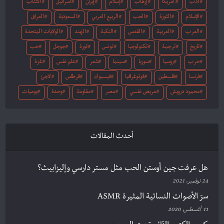
أدب
أمريكا
إرهاب
إسلام
إيران
اسرائيل
اكتئاب
الإسلام
الثورة
الحب
الربيع العربي
السعودية
العراق
العرب
العربية
القدس
النكبة
الهند
الولايات المتحدة
تاريخ
ترجمة
تكنولوجيا
تونس
ثورة
جوجل
حب
حرب
روسيا
سوريا
سينما
شعر
علم نفس
غزة
فرنسا
فلسطين
فوتوغرافيا
فيسبوك
قرطاس
لاجئ
محمود درويش
مريض نفسي
مصر
مقاومة
وحدة
يوميات
أحدث المقالات
هل عرفت جين أوستن الحب مثل مستر دارسي وإليزابيث؟
24 نوفمبر، 2021
سرّ الأصوات النسائية المثيرة ASMR
11 أغسطس، 2020