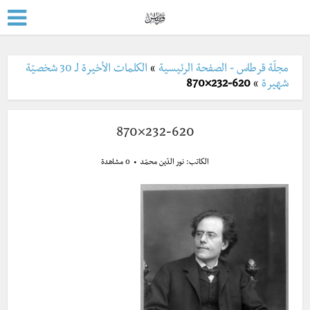
مجلّة قرطاس - الصفحة الرئيسية
»
الكلمات الأخيرة لـ 30 شخصيّة
شهيرة
»
232-620×870
232-620×870
الكاتب:
نور الدّين محمّد
0 مشاهدة