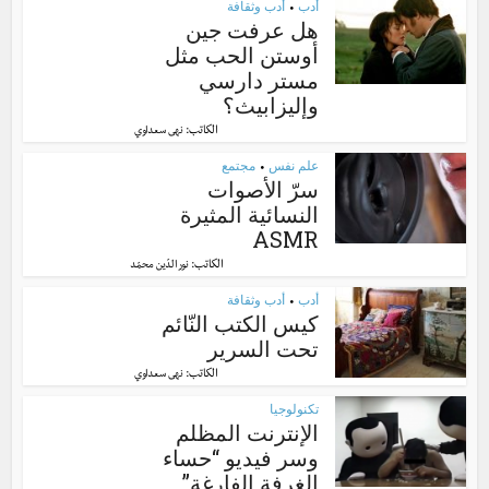
أدب
أدب وثقافة
•
هل عرفت جين
أوستن الحب مثل
مستر دارسي
وإليزابيث؟
الكاتب:
نهى سعداوي
علم نفس
مجتمع
•
سرّ الأصوات
النسائية المثيرة
ASMR
الكاتب:
نور الدّين محمّد
أدب
أدب وثقافة
•
كيس الكتب النّائم
تحت السرير
الكاتب:
نهى سعداوي
تكنولوجيا
الإنترنت المظلم
وسر فيديو “حساء
الغرفة الفارغة”