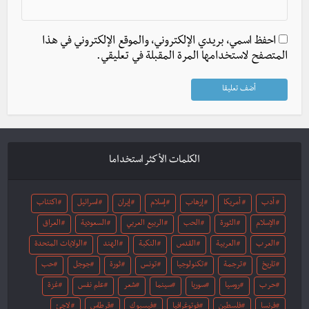
احفظ اسمي، بريدي الإلكتروني، والموقع الإلكتروني في هذا
المتصفح لاستخدامها المرة المقبلة في تعليقي.
الكلمات الأكثر استخداما
أدب
أمريكا
إرهاب
إسلام
إيران
اسرائيل
اكتئاب
الإسلام
الثورة
الحب
الربيع العربي
السعودية
العراق
العرب
العربية
القدس
النكبة
الهند
الولايات المتحدة
تاريخ
ترجمة
تكنولوجيا
تونس
ثورة
جوجل
حب
حرب
روسيا
سوريا
سينما
شعر
علم نفس
غزة
فرنسا
فلسطين
فوتوغرافيا
فيسبوك
قرطاس
لاجئ