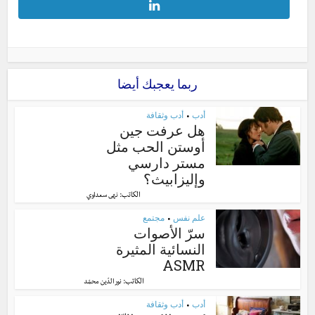
ربما يعجبك أيضا
أدب
أدب وثقافة
•
هل عرفت جين
أوستن الحب مثل
مستر دارسي
وإليزابيث؟
الكاتب:
نهى سعداوي
علم نفس
مجتمع
•
سرّ الأصوات
النسائية المثيرة
ASMR
الكاتب:
نور الدّين محمّد
أدب
أدب وثقافة
•