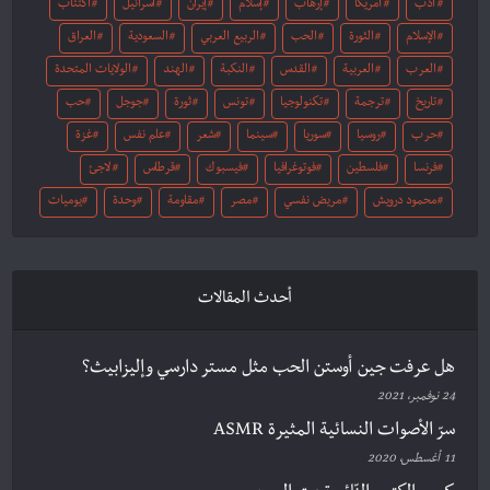
أدب
أمريكا
إرهاب
إسلام
إيران
اسرائيل
اكتئاب
الإسلام
الثورة
الحب
الربيع العربي
السعودية
العراق
العرب
العربية
القدس
النكبة
الهند
الولايات المتحدة
تاريخ
ترجمة
تكنولوجيا
تونس
ثورة
جوجل
حب
حرب
روسيا
سوريا
سينما
شعر
علم نفس
غزة
فرنسا
فلسطين
فوتوغرافيا
فيسبوك
قرطاس
لاجئ
محمود درويش
مريض نفسي
مصر
مقاومة
وحدة
يوميات
أحدث المقالات
هل عرفت جين أوستن الحب مثل مستر دارسي وإليزابيث؟
24 نوفمبر، 2021
سرّ الأصوات النسائية المثيرة ASMR
11 أغسطس، 2020