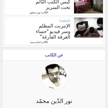
كيس الكتب النّائم
تحت السرير
الكاتب:
نهى سعداوي
تكنولوجيا
الإنترنت المظلم
وسر فيديو “حساء
الغرفة الفارغة”
الكاتب:
إسلام سعيد
عن الكاتب
نور الدّين محمّد