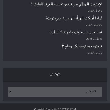
الإنترنت المظلم وسر فيديو “حساء الغرفة الفارغة”
5 أبريل، 2018
لماذا أربكت المرأة المصرية هيرودوت؟
20 مارس، 2018
قصة حب تشيخوف و”حوتته” اللطيفة
15 مارس، 2018
فيودور دوستويفسكي رسام؟!
7 مارس، 2018
الأرشيف
Copyright & copy 2018 QRTASS.COM