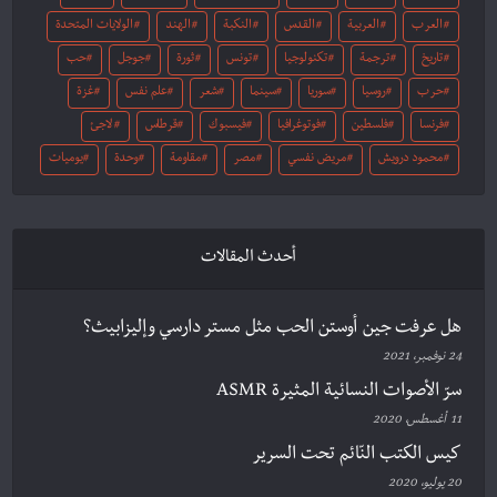
العرب
العربية
القدس
النكبة
الهند
الولايات المتحدة
تاريخ
ترجمة
تكنولوجيا
تونس
ثورة
جوجل
حب
حرب
روسيا
سوريا
سينما
شعر
علم نفس
غزة
فرنسا
فلسطين
فوتوغرافيا
فيسبوك
قرطاس
لاجئ
محمود درويش
مريض نفسي
مصر
مقاومة
وحدة
يوميات
أحدث المقالات
هل عرفت جين أوستن الحب مثل مستر دارسي وإليزابيث؟
24 نوفمبر، 2021
سرّ الأصوات النسائية المثيرة ASMR
11 أغسطس، 2020
كيس الكتب النّائم تحت السرير
20 يوليو، 2020