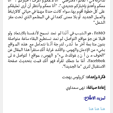
لدائرته في العالم الافتراضي “أنا معكم وأعرف أخباركم.”، “أنا
معكم وأهتمّ بإخباركم جديدي.”، “أنا معكم وأنتظر أن أرى تعليقكم
على كلّ خطوة أقوم بها، سواء كانت حدثا مهمّا في حياتي كالارتباط
والعمل الجديد أو بلا معنى كغدائي في المطعم الذي تحت مقرّ
الشغل.”
FoMO، هو السّبب في أنّنا لم نعد نسمح لأنفسنا بالابتعاد ولو
قليلا عن جوّ مواقع التواصل، لم نعد نستطيع البقاء ساعة متواصلة
بدون متابعة آخر ما نُشر، لدرجة أنّنا نتعامل مع هذه المواقع
بشيء من الإدمان والهوس. والأشد غرابة أنّك ستقرأ هذا المقال عن
“الخوف من أن يفوتك شيء” والهوس بمواقع التواصل على
Facebbok، أمّا ما جعلك تقرأه فهو أنّك قمت بتحديث صفحة
الاستقبال لترى “ما الجديد؟”.
فكرة وإعداد:
كرولوس بهجت
إعادة صياغة:
نهى سعداوي
لمزيد الاطّلاع:
هنا
هنا
هنا