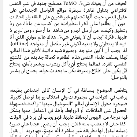
الخوف من أن يفوتك شيء”. FoMO مصطلح جديد في علم النفس
الافتراضي يتناول ظاهرة سيطرة مواقع التّواصل الاجتماعي على
عقول النّاس، حيث أنّها تجعلهم غير قادرين على البقاء ولو للحظات
دون أن يطّلعوا على آخر التطورات: من كتب عن ماذا، من ردّ
بتعليق وكيف، من أرسل لهم ومن شاهد ما أرسلوه ومن لم يردّ
عليها.. فكرة “يجب أن لا يفوتني شيء”. هناك عالم موازي للذي أنا
فيه لا ينتظرني ولا ينتبه لكوني غير متّصل أو متواجد (offline)،
لذا يجب أن أكون متواجدا وبصورة شبه دائمة لأتابع هذا العالم.
لهذا يصنّف علماء النفس هذه الظاهرة كحالة جديدة من التّشبّع
النفسي للفرد. فمثلما يحتاج أن يأكل ويشرب ويشعر بأمان، يحتاح
لأن يكون على اطلاع ومعرفة بكلّ ما يحدث حوله، يحتاج ان يشعر
بالتواصل!
يتلخّص الموضوع ببساطة في أنّ الإنسان كائن اجتماعي بطبعه،
يرغب في التواجد في مجموعات وفي امتلاك روابط تواصل كثيرة.
فبمجرد دخول الإنسان لعالم “السوشيال ميديا” واكتشافه سهولة
الحصول على العلاقات أو الرّوابط، يأخذ في التعامل معها بشكل
فيه درجة من الهوس ليحافظ عليها. فهو يجب أن يرد في الوقت
كذا حتّى لا يغضب منه فلان، يجب أن يضع إعجابا على صورة
زميلته ليقول لها بطريقة غير مباشرة أنّه مهتمّ، فهو يريد أن يقول