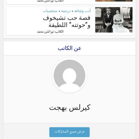
الكاتب:
نور الدّين محمّد
أدب وثقافة
ترجمة
شخصيات
•
•
قصة حب تشيخوف
و”حوتته” اللطيفة
الكاتب:
نور الدّين محمّد
عن الكاتب
كيرلس بهجت
عرض جميع المشاركات