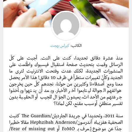
الكاتب:
كيرلس بهجت
منذ عشرة دقائق تحديدا، كنت على النت. أجبت على كلّ
الـرّسائل وقمت بتحديث صفحة استقبال فيسبوك واطّلعت على
المنشورات الجديدة، لكنّك عدت وفتحت الانترنيت لترى ما
الجديد وكأنّ تغييرات ستطرأ في ظرف 10 دقائق! هذا الأمر يحصل
معنا ومع أصدقاءنا وكثيرين من حولنا، نجدهم كلّ حين يخرجون
هواتفهم الجوالة ليتابعوا آخر الأخبار. وبعد أن ينتهوا ويأخذوا
جرعتهم من الأحداث، يعيدون الجوّال للجيب أو الحقيبة بدون
تفسير منطقيّ أو سبب مقنع، لكن لماذا؟
سنة 2011، وتحديدا في جريدة الجارديان/The Guardian كتبت
الصحفية هفزيباه آندرسون/Hephzibah Anderson مقالا خطيرا
جدّا عن موضوع يُعرف بـ FoMO أو Fear of missing out/