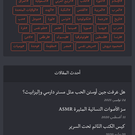
الإسلام
الثورة
الحب
الربيع العربي
السعودية
العراق
العرب
العربية
القدس
النكبة
الهند
الولايات المتحدة
تاريخ
ترجمة
تكنولوجيا
تونس
ثورة
جوجل
حب
حرب
روسيا
سوريا
سينما
شعر
علم نفس
غزة
فرنسا
فلسطين
فوتوغرافيا
فيسبوك
قرطاس
لاجئ
محمود درويش
مريض نفسي
مصر
مقاومة
وحدة
يوميات
أحدث المقالات
هل عرفت جين أوستن الحب مثل مستر دارسي وإليزابيث؟
24 نوفمبر، 2021
سرّ الأصوات النسائية المثيرة ASMR
11 أغسطس، 2020
كيس الكتب النّائم تحت السرير