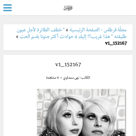
مجلّة قرطاس - الصفحة الرئيسية
»
” خطف الطائرة لأجل عيون
طليقته ” هذا غريب؟! إليك 4 حوادث أكثر جنونا باسم الحبّ
»
152167_v1
152167_v1
الكاتب:
نهى سعداوي
0 مشاهدة