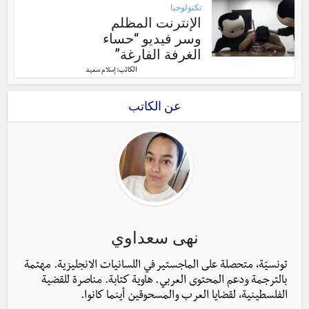
تكنولوجيا
الإنترنت المظلم
وسر فيديو “حساء
الغرفة الفارغة”
الكاتب:
إسلام سعيد
عن الكاتب
نهى سعداوي
تونسيّة، متحصلة على الماجستير في اللسانيات الانجليزية. مهتمة
بالترجمة ودعم المحتوى العربي. هاوية كتابة. مناصرة للقضية
الفلسطينية، لقضايا العرب والمسحوقين أينما كانوا.