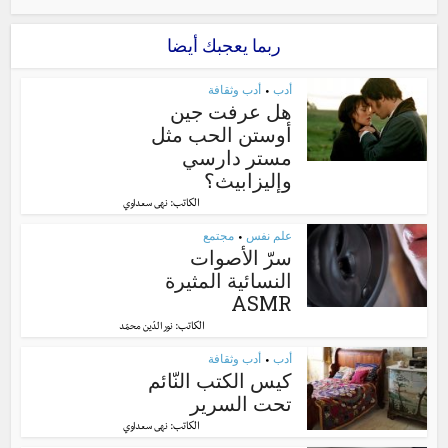
ربما يعجبك أيضا
أدب
أدب وثقافة
•
هل عرفت جين
أوستن الحب مثل
مستر دارسي
وإليزابيث؟
الكاتب:
نهى سعداوي
علم نفس
مجتمع
•
سرّ الأصوات
النسائية المثيرة
ASMR
الكاتب:
نور الدّين محمّد
أدب
أدب وثقافة
•
كيس الكتب النّائم
تحت السرير
الكاتب:
نهى سعداوي