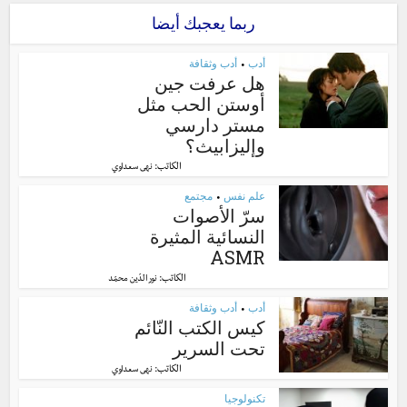
ربما يعجبك أيضا
أدب
أدب وثقافة
•
هل عرفت جين
أوستن الحب مثل
مستر دارسي
وإليزابيث؟
الكاتب:
نهى سعداوي
علم نفس
مجتمع
•
سرّ الأصوات
النسائية المثيرة
ASMR
الكاتب:
نور الدّين محمّد
أدب
أدب وثقافة
•
كيس الكتب النّائم
تحت السرير
الكاتب:
نهى سعداوي
تكنولوجيا