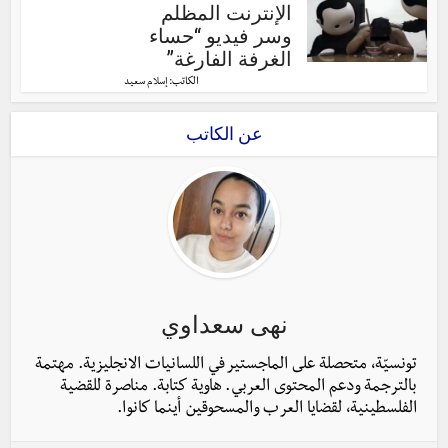
الإنترنت المظلم
وسر فيديو “حساء
الغرفة الفارغة”
الكاتب:
إسلام سعيد
عن الكاتب
نهى سعداوي
تونسيّة، متحصلة على الماجستير في اللسانيات الانجليزية. مهتمة
بالترجمة ودعم المحتوى العربي. هاوية كتابة. مناصرة للقضية
الفلسطينية، لقضايا العرب والمسحوقين أينما كانوا.