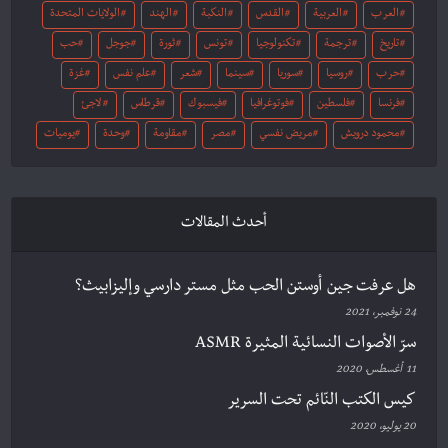
العرب
العربية
القدس
النكبة
الهند
الولايات المتحدة
تاريخ
ترجمة
تكنولوجيا
تونس
ثورة
جوجل
حب
حرب
روسيا
سوريا
سينما
شعر
علم نفس
غزة
فرنسا
فلسطين
فوتوغرافيا
فيسبوك
قرطاس
لاجئ
محمود درويش
مريض نفسي
مصر
مقاومة
وحدة
يوميات
أحدث المقالات
هل عرفت جين أوستن الحب مثل مستر دارسي وإليزابيث؟
24 نوفمبر، 2021
سرّ الأصوات النسائية المثيرة ASMR
11 أغسطس، 2020
كيس الكتب النّائم تحت السرير
20 يوليو، 2020