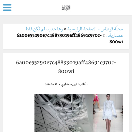
مجلّة قرطاس - الصفحة الرئيسية
»
زها حديد لم تكن فقط
معمارية..
»
6a00e55290e7c48833019aff48691c970c-
800wi
6a00e55290e7c48833019aff48691c970c-
800wi
الكاتب:
نهى سعداوي
0 مشاهدة