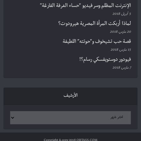
الإنترنت المظلم وسر فيديو “حساء الغرفة الفارغة”
5 أبريل، 2018
لماذا أربكت المرأة المصرية هيرودوت؟
20 مارس، 2018
قصة حب تشيخوف و”حوتته” اللطيفة
15 مارس، 2018
فيودور دوستويفسكي رسام؟!
7 مارس، 2018
الأرشيف
Copyright & copy 2018 QRTASS.COM