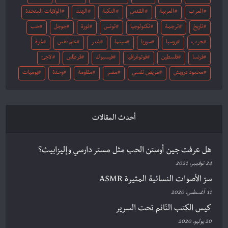
العرب
العربية
القدس
النكبة
الهند
الولايات المتحدة
تاريخ
ترجمة
تكنولوجيا
تونس
ثورة
جوجل
حب
حرب
روسيا
سوريا
سينما
شعر
علم نفس
غزة
فرنسا
فلسطين
فوتوغرافيا
فيسبوك
قرطاس
لاجئ
محمود درويش
مريض نفسي
مصر
مقاومة
وحدة
يوميات
أحدث المقالات
هل عرفت جين أوستن الحب مثل مستر دارسي وإليزابيث؟
24 نوفمبر، 2021
سرّ الأصوات النسائية المثيرة ASMR
11 أغسطس، 2020
كيس الكتب النّائم تحت السرير
20 يوليو، 2020