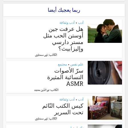
ربما يعجبك أيضا
أدب
أدب وثقافة
•
هل عرفت جين
أوستن الحب مثل
مستر دارسي
وإليزابيث؟
الكاتب:
نهى سعداوي
علم نفس
مجتمع
•
سرّ الأصوات
النسائية المثيرة
ASMR
الكاتب:
نور الدّين محمّد
أدب
أدب وثقافة
•
كيس الكتب النّائم
تحت السرير
الكاتب:
نهى سعداوي
تكنولوجيا