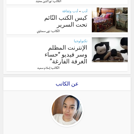
الكاتب:
نور الدّين محمّد
أدب
أدب وثقافة
•
كيس الكتب النّائم
تحت السرير
الكاتب:
نهى سعداوي
تكنولوجيا
الإنترنت المظلم
وسر فيديو “حساء
الغرفة الفارغة”
الكاتب:
إسلام سعيد
عن الكاتب