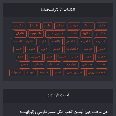
الكلمات الأكثر استخداما
أدب
أمريكا
إرهاب
إسلام
إيران
اسرائيل
اكتئاب
الإسلام
الثورة
الحب
الربيع العربي
السعودية
العراق
العرب
العربية
القدس
النكبة
الهند
الولايات المتحدة
تاريخ
ترجمة
تكنولوجيا
تونس
ثورة
جوجل
حب
حرب
روسيا
سوريا
سينما
شعر
علم نفس
غزة
فرنسا
فلسطين
فوتوغرافيا
فيسبوك
قرطاس
لاجئ
محمود درويش
مريض نفسي
مصر
مقاومة
وحدة
يوميات
أحدث المقالات
هل عرفت جين أوستن الحب مثل مستر دارسي وإليزابيث؟