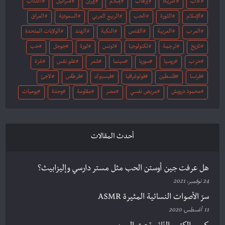
أدب
أمريكا
إرهاب
إسلام
إيران
اسرائيل
اكتئاب
الإسلام
الثورة
الحب
الربيع العربي
السعودية
العراق
العرب
العربية
القدس
النكبة
الهند
الولايات المتحدة
تاريخ
ترجمة
تكنولوجيا
تونس
ثورة
جوجل
حب
حرب
روسيا
سوريا
سينما
شعر
علم نفس
غزة
فرنسا
فلسطين
فوتوغرافيا
فيسبوك
قرطاس
لاجئ
محمود درويش
مريض نفسي
مصر
مقاومة
وحدة
يوميات
أحدث المقالات
هل عرفت جين أوستن الحب مثل مستر دارسي وإليزابيث؟
24 نوفمبر، 2021
سرّ الأصوات النسائية المثيرة ASMR
11 أغسطس، 2020