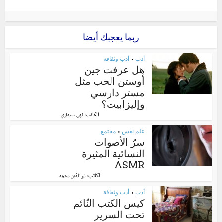
ربما يعجبك أيضا
أدب
أدب وثقافة
•
هل عرفت جين
أوستن الحب مثل
مستر دارسي
وإليزابيث؟
الكاتب:
نهى سعداوي
علم نفس
مجتمع
•
سرّ الأصوات
النسائية المثيرة
ASMR
الكاتب:
نور الدّين محمّد
أدب
أدب وثقافة
•
كيس الكتب النّائم
تحت السرير