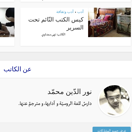
أدب
أدب وثقافة
•
كيس الكتب النّائم تحت
السرير
الكاتب:
نهى سعداوي
عن الكاتب
نور الدّين محمّد
دارسٌ للغة الروسيّة و آدابها، و مترجمٌ عنها.
عرض جميع المشاركات