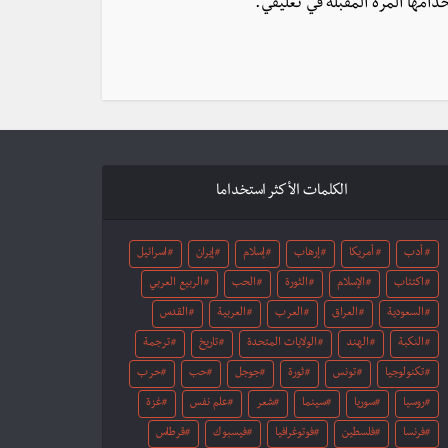
دامها المرة المقبلة في تعليقي.
الكلمات الأكثر استخداما
أدب
أمريكا
إرهاب
إسلام
إيران
اسرائيل
اكتئاب
الإسلام
الثورة
الحب
الربيع العربي
السعودية
العراق
العرب
العربية
القدس
النكبة
الهند
الولايات المتحدة
تاريخ
ترجمة
تكنولوجيا
تونس
ثورة
جوجل
حب
حرب
روسيا
سوريا
سينما
شعر
علم نفس
غزة
فرنسا
فلسطين
فوتوغرافيا
فيسبوك
قرطاس