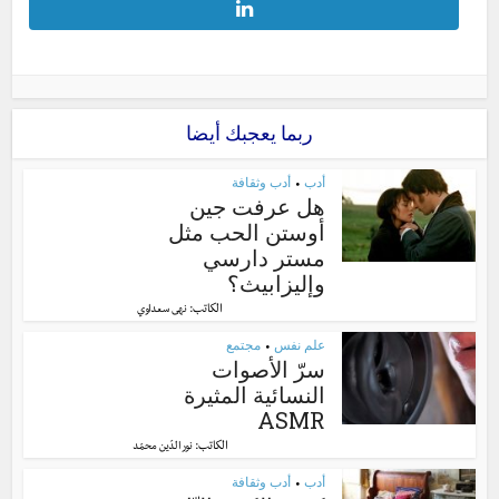
ربما يعجبك أيضا
أدب
أدب وثقافة
•
هل عرفت جين
أوستن الحب مثل
مستر دارسي
وإليزابيث؟
الكاتب:
نهى سعداوي
علم نفس
مجتمع
•
سرّ الأصوات
النسائية المثيرة
ASMR
الكاتب:
نور الدّين محمّد
أدب
أدب وثقافة
•