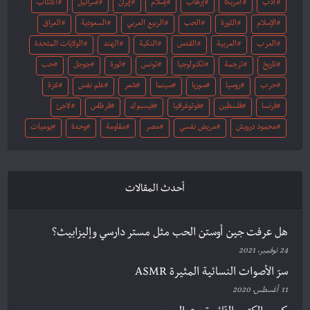
أدب
أمريكا
إرهاب
إسلام
إيران
اسرائيل
اكتئاب
الإسلام
الثورة
الحب
الربيع العربي
السعودية
العراق
العرب
العربية
القدس
النكبة
الهند
الولايات المتحدة
تاريخ
ترجمة
تكنولوجيا
تونس
ثورة
جوجل
حب
حرب
روسيا
سوريا
سينما
شعر
علم نفس
غزة
فرنسا
فلسطين
فوتوغرافيا
فيسبوك
قرطاس
لاجئ
محمود درويش
مريض نفسي
مصر
مقاومة
وحدة
يوميات
أحدث المقالات
هل عرفت جين أوستن الحب مثل مستر دارسي وإليزابيث؟
24 نوفمبر، 2021
سرّ الأصوات النسائية المثيرة ASMR
11 أغسطس، 2020