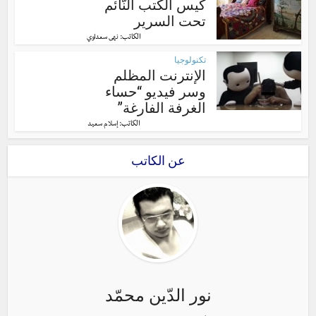
كيس الكتب النّائم
تحت السرير
الكاتب:
نهى سعداوي
تكنولوجيا
الإنترنت المظلم
وسر فيديو “حساء
الغرفة الفارغة”
الكاتب:
إسلام سعيد
عن الكاتب
نور الدّين محمّد