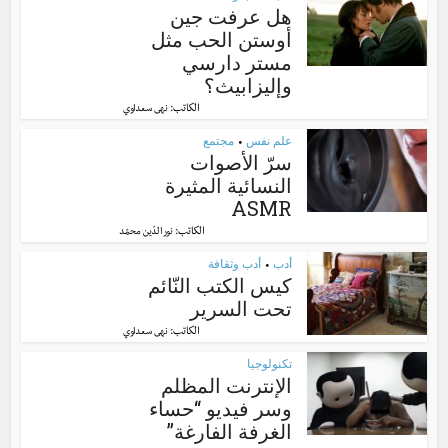
هل عرفت جين
أوستن الحب مثل
مستر دارسي
وإليزابيث؟
الكاتب:
نهى سعداوي
علم نفس
مجتمع
•
سرّ الأصوات
النسائية المثيرة
ASMR
الكاتب:
نور الدّين محمّد
أدب
أدب وثقافة
•
كيس الكتب النّائم
تحت السرير
الكاتب:
نهى سعداوي
تكنولوجيا
الإنترنت المظلم
وسر فيديو “حساء
الغرفة الفارغة”