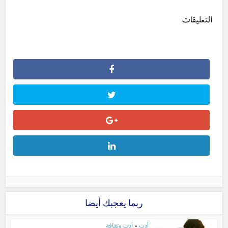
التعليقات
ربما يعجبك أيضا
أدب
أدب وثقافة
•