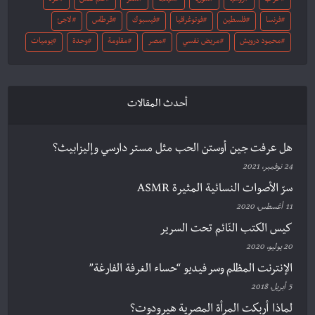
حرب
روسيا
سوريا
سينما
شعر
علم نفس
غزة
فرنسا
فلسطين
فوتوغرافيا
فيسبوك
قرطاس
لاجئ
محمود درويش
مريض نفسي
مصر
مقاومة
وحدة
يوميات
أحدث المقالات
هل عرفت جين أوستن الحب مثل مستر دارسي وإليزابيث؟
24 نوفمبر، 2021
سرّ الأصوات النسائية المثيرة ASMR
11 أغسطس، 2020
كيس الكتب النّائم تحت السرير
20 يوليو، 2020
الإنترنت المظلم وسر فيديو “حساء الغرفة الفارغة”
5 أبريل، 2018
لماذا أربكت المرأة المصرية هيرودوت؟