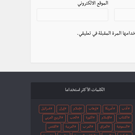
الموقع الالكتروني
دامها المرة المقبلة في تعليقي.
الكلمات الأكثر استخداما
أدب
أمريكا
إرهاب
إسلام
إيران
اسرائيل
اكتئاب
الإسلام
الثورة
الحب
الربيع العربي
السعودية
العراق
العرب
العربية
القدس