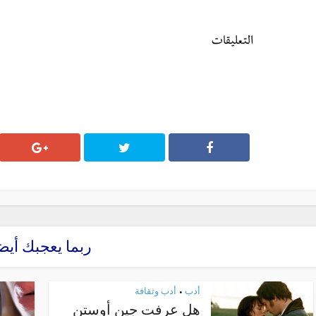
التعليقات
ربما يعجبك أيض
أدب
أدب وثقافة
•
هل عرفت جين أوستن