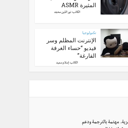
المثيرة ASMR
الكاتب:
نور الدّين محمّد
تكنولوجيا
الإنترنت المظلم وسر
فيديو “حساء الغرفة
الفارغة”
الكاتب:
إسلام سعيد
يزية. مهتمة بالترجمة ودعم