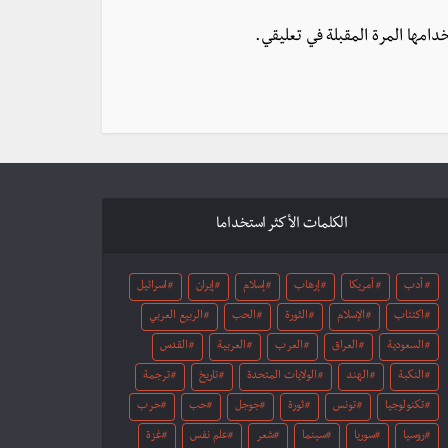
دامها المرة المقبلة في تعليقي.
الكلمات الأكثر استخداما
أدب
أمريكا
إرهاب
إسلام
إيران
اسرائيل
اكتئاب
الإسلام
الثورة
الحب
الربيع العربي
السعودية
العراق
العرب
العربية
القدس
النكبة
الهند
الولايات المتحدة
تاريخ
ترجمة
تكنولوجيا
تونس
ثورة
جوجل
حب
حرب
روسيا
سوريا
سينما
شعر
علم نفس
غزة