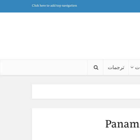
Click here to add top navigation
ت
ترجمات
Panam