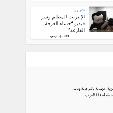
تكنولوجيا
الإنترنت المظلم وسر
فيديو “حساء الغرفة
الفارغة”
الكاتب:
إسلام سعيد
يزية. مهتمة بالترجمة ودعم
نية، لقضايا العرب