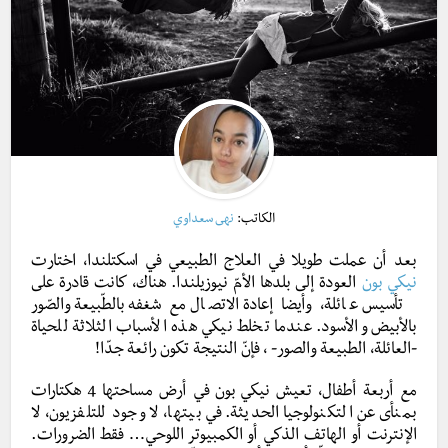
الكاتب:
نهى سعداوي
بعد أن عملت طويلا في العلاج الطبيعي في اسكتلندا، اختارت
نيكي بون
العودة إلى بلدها الأمّ نيوزيلندا. هناك، كانت قادرة على
تأسيس عائلة، وأيضا إعادة الاتصال مع شغفه بالطّبيعة والصّور
بالأبيض والأسود. عندما تخلط نيكي هذه الأسباب الثلاثة للحياة
-العائلة، الطبيعة والصور- ، فإنّ النتيجة تكون رائعة جدّا!
مع أربعة أطفال، تعيش نيكي بون في أرض مساحتها 4 هكتارات
بمنأى عن التكنولوجيا الحديثة. في بيتها، لا وجود للتلفزيون، لا
الإنترنت أو الهاتف الذكي أو الكمبيوتر اللوحي… فقط الضرورات.