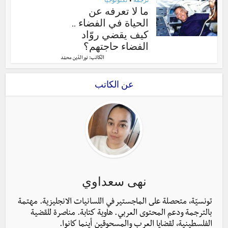
•
ما لا تعرفه عن
الحياة في الفضاء ..
كيف يقضي روّاد
الفضاء حاجتهم؟
الكاتب:
نور الدّين محمّد
عن الكاتب
نهى سعداوي
تونسيّة، متحصلة على الماجستير في اللسانيات الانجليزية. مهتمة
بالترجمة ودعم المحتوى العربي. هاوية كتابة. مناصرة للقضية
الفلسطينية، لقضايا العرب والمسحوقين أينما كانوا.