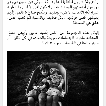
والنتيجة؟ لا يملّ أطفالها أبدا ولا تكفّ نيكي عن تصويرهم وهم
يمارسون أنشطتهم المفضلة!
فحين لا يكون لدى الأطفال ما يفعلونه
غير ابتكار الألعاب، لا شيء يوقفهم أو يكبح جماح خيالهم: إنّهم
يعيشون أقصى حريّتهم.. بكلّ طاقتهم! وبالنسبة لأمّ تحبّ الصور،
هذي هي السعادة!
إليكم هذه المجموعة من الصّور بأسود عميق وأبيض مشعّ:
المشاهد
ساحرة، الابتسامات صريحة والسّعادة في كلّ مكان. أمّ
تصوّر أبناءها في الطبيعة.. صور استثنائية!