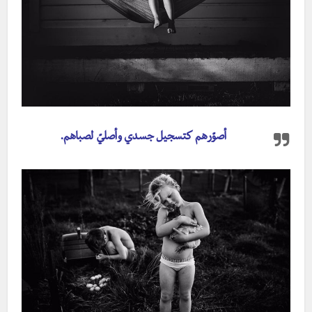
أصوّرهم كتسجيل جسدي وأصليّ لصباهم.