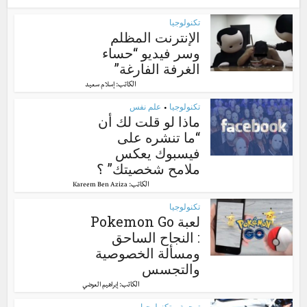
تكنولوجيا
الإنترنت المظلم
وسر فيديو “حساء
الغرفة الفارغة”
الكاتب:
إسلام سعيد
تكنولوجيا
علم نفس
•
ماذا لو قلت لك أن
“ما تنشره على
فيسبوك يعكس
ملامح شخصيتك” ؟
الكاتب:
Kareem Ben Aziza
تكنولوجيا
لعبة Pokemon Go
: النجاح الساحق
ومسألة الخصوصية
والتجسس
الكاتب:
إبراهيم العوضي
ترجمة
تكنولوجيا