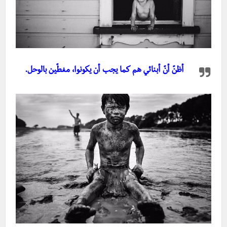
أظنّ أنّ أبنائي هم كما يجب أن يكونوا، مغطّين بالوحل.