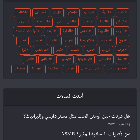
أدب
أمريكا
إرهاب
إسلام
إيران
اسرائيل
اكتئاب
الإسلام
الثورة
الحب
الربيع العربي
السعودية
العراق
العرب
العربية
القدس
النكبة
الهند
الولايات المتحدة
تاريخ
ترجمة
تكنولوجيا
تونس
ثورة
جوجل
حب
حرب
روسيا
سوريا
سينما
شعر
علم نفس
غزة
فرنسا
فلسطين
فوتوغرافيا
فيسبوك
قرطاس
لاجئ
محمود درويش
مريض نفسي
مصر
مقاومة
وحدة
يوميات
أحدث المقالات
هل عرفت جين أوستن الحب مثل مستر دارسي وإليزابيث؟
24 نوفمبر، 2021
سرّ الأصوات النسائية المثيرة ASMR