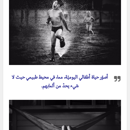
أصوّر حياة أطفالي اليوميّة، معا، في محيط طبيعي حيث لا
شيء يحدّ من ألعابهم.