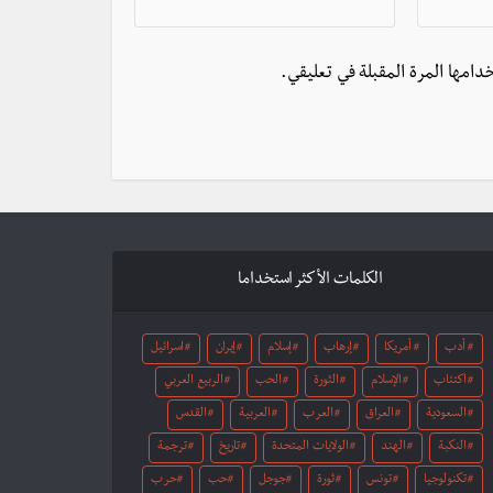
دامها المرة المقبلة في تعليقي.
الكلمات الأكثر استخداما
أدب
أمريكا
إرهاب
إسلام
إيران
اسرائيل
اكتئاب
الإسلام
الثورة
الحب
الربيع العربي
السعودية
العراق
العرب
العربية
القدس
النكبة
الهند
الولايات المتحدة
تاريخ
ترجمة
تكنولوجيا
تونس
ثورة
جوجل
حب
حرب