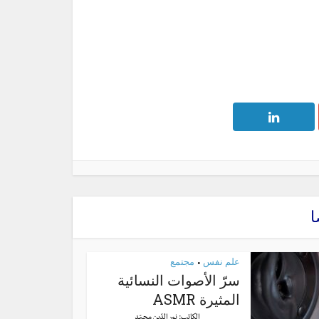
ا
علم نفس
مجتمع
•
سرّ الأصوات النسائية
المثيرة ASMR
الكاتب:
نور الدّين محمّد