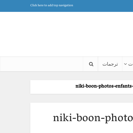
Click here to add top navigation
ت
ترجمات
niki-boon-photos-enfants-
niki-boon-photos