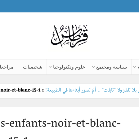
سياسة ومجتمع
علوم وتكنولوجيا
شخصيات
مراجعا
لا تلفاز ولا “تابلت” .. أمّ تصوّر أبناءها في الطبيعة!
»
noir-et-blanc-15-1
-enfants-noir-et-blanc-