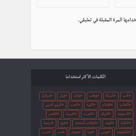
دامها المرة المقبلة في تعليقي.
الكلمات الأكثر استخداما
أدب
أمريكا
إرهاب
إسلام
إيران
اسرائيل
اكتئاب
الإسلام
الثورة
الحب
الربيع العربي
السعودية
العراق
العرب
العربية
القدس
النكبة
الهند
الولايات المتحدة
تاريخ
ترجمة
تكنولوجيا
تونس
ثورة
جوجل
حب
حرب