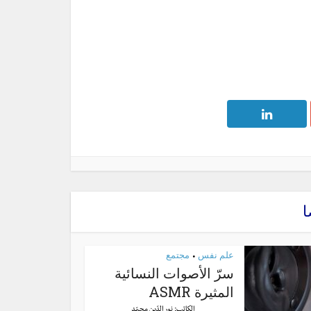
ا
علم نفس
مجتمع
•
سرّ الأصوات النسائية
المثيرة ASMR
الكاتب:
نور الدّين محمّد