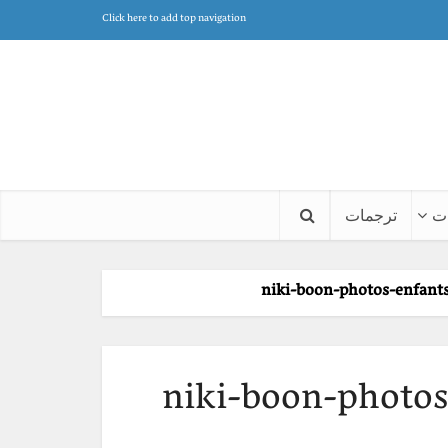
Click here to add top navigation
ت
ترجمات
niki-boon-photos-enfants
niki-boon-photos