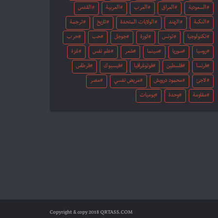
السعودية
العراق
العرب
العربية
القدس
النكبة
الهند
الولايات المتحدة
تاريخ
ترجمة
تكنولوجيا
تونس
ثورة
جوجل
حب
حرب
روسيا
سوريا
سينما
شعر
علم نفس
غزة
فرنسا
فلسطين
فوتوغرافيا
فيسبوك
قرطاس
لاجئ
محمود درويش
مريض نفسي
مصر
مقاومة
وحدة
يوميات
Copyright & copy 2018 QRTASS.COM