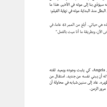
ه سيؤدّي بنا إلى موته في الأخير. هذا ما
لبطل منذ البداية موته في نهاية الفيلم:
“اسمي ليستر بورنهام. هذا هو حيّي وهذا هو شارعي، وهذه هي حياتي. أبلغ من العمر 42 عاما، في
 الآن، وبطريقة ما أنا ميت بالفعل.”
لا توجد طريقة أفضل من أن يحظى باهتمام فتاة جميلة مثل Angela، كي يثبت وجوده ويعيد ثقته
اته أن يبني نفسه من جديد. استقال من
ره. عاد إلى سنين شبابه في محاولة أن
مرور الزمن.