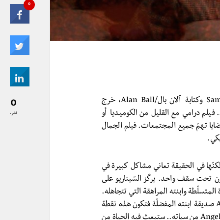
0
، من إخراج سام مانديس/Sam Mendes وكتابة آلان بال/Alan Ball، خرج
0
للعرض سنة 1999، حائز على أوسكار أفضل فيلم لسنة 2000. فيلم درامي مع القليل من الكوميديا أو
نشر..
قضايا تهمّ جميع المجتمعات. فيلم الجمال
كي.
 لكنّها في الحقيقة تعاني مشاكل كبيرة في
م الأحداث أنّنا أمام 3 غرباء يعيشون تحت سقف واحد. يركّز السّيناريو على
باردة المتسلّطة وابنته المراهقة التي تتجاهله.
وفوق كلّ هذا، هو على وشك فقدان عمله. ينجذب إلى Angela صديقة ابنته المفضلّة فتكون هذه نقطة
التحوّل في حياته الرّتيبة. هي ليست قصّة حبّ، سوف توقظه Angela من سباته.. ستبعث فيه الحياة من