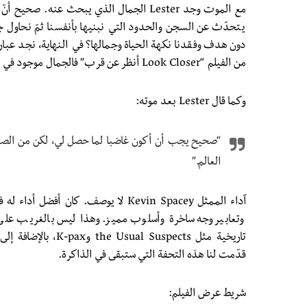
مع الموت وجد Lester الجمال الذي يبحث عنه. صح
يتحدّث عن السجن والحدود التي نبنيها بأنفسنا ثمّ نحاول 
دون هدف وفقدنا نكهة الحياة وجمالها؟ في النهاية، نجد عبار
من الفيلم “Look Closer أنظر عن قرب” فالجمال موجود في كلّ مكان، في أدق تفاصيل الحياة.
وكما قال Lester بعد موته:
“صحيح يجب أن أكون غاضبا لما حصل لي، لكن من الص
العالم.”
آداء الممثل Kevin Spacey لا يوصف. كان 
وتعابير وجه ساخرة وأسلوب مميز. وهذا ليس بالغريب على 
تاريخية مثل l Suspects
قدّمت لنا هذه التحفة التي ستبقى في الذاكرة.
شريط عرض الفيلم: