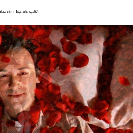
الكاتب:
غادة خياط
187 مشاهدة