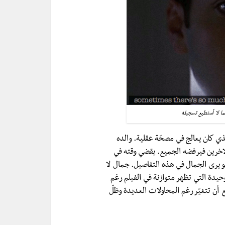
ّما لا أستطيع تسجيله
ثل جاين لن تعجب إلّا بفتى غريب الأطوار مثل Ricky الذي كان يعالج في مصحّة عقلية. والده
الاخرين فيرفضه الجميع. يقضي وقته في
هو يرى الجمال في هذه التفاصيل. جمال لا
حيدة التي تظهر متوازنة في الفيلم رغم
 أن تتغيّر رغم المحاولات العديدة وظلّ