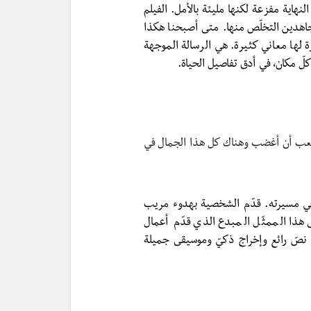
يح أنّ النهاية مفزعة لكنها مليئة بالأمل. الفيلم
جاهدين التخلّص منها. متى أصبحنا هكذا
ة لها معاني كثيرة. هي الرسالة الموجهة
عب أن أغضب وهناك كل هذا الجمال في
أفضل أداء له في مسيرته. قدّم الشخصية بهدوء مريب
هذا الممثّل المبدع الذي قدّم أعمال
the Usua وK-pax، بالإضافة إلى نصّ رائع وإخراج ذكيّ وموسيقى جميلة