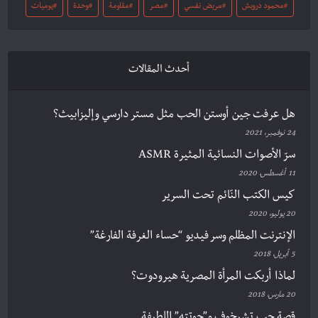
محمود درويش
مريض نفسي
مصر
مقاومة
وحدة
يوميات
أحدث المقالات
هل عرفت جين أوستن الحب مثل مستر دارسي وإليزابيث؟
24 نوفمبر، 2021
سرّ الأصوات النسائية المثيرة ASMR
11 أغسطس، 2020
كيس الكتب النّائم تحت السرير
20 يوليو، 2020
الإنترنت المظلم وسر فيديو “حساء الغرفة الفارغة”
5 أبريل، 2018
لماذا أربكت المرأة المصرية هيرودوت؟
20 مارس، 2018