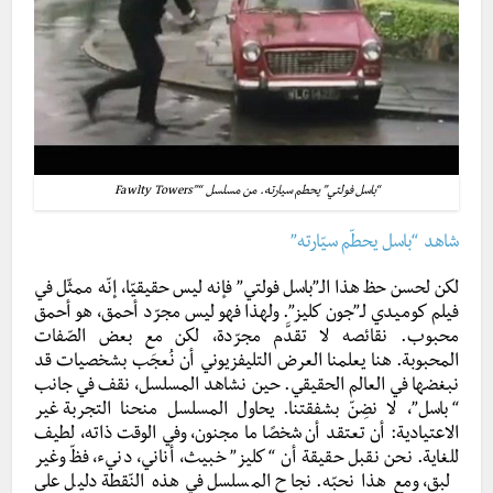
“باسل فولتي” يحطم سيارته. من مسلسل “”Fawlty Towers
شاهد “باسل يحطّم سيّارته”
لكن لحسن حظ هذا الـ”باسل فولتي” فإنه ليس حقيقيّا، إنّه ممثّل في
فيلم كوميدي لـ”جون كليز”.
ولهذا فهو ليس مجرّد أحمق، هو أحمق
محبوب. نقائصه لا تقدَّم مجرّدة، لكن مع بعض الصّفات
المحبوبة. هنا يعلمنا العرض التليفزيوني أن نُعجَب بشخصيات قد
نبغضها في العالم الحقيقي. حين نشاهد المسلسل، نقف في جانب
“باسل”، لا نضِنّ بشفقتنا. يحاول المسلسل منحنا التجربة غير
الاعتيادية: أن تعتقد أن شخصًا ما مجنون، وفي الوقت ذاته، لطيف
للغاية. نحن نقبل حقيقة أن “كليز” خبيث، أناني، دنيء، فظّ وغير
لبق، ومع هذا نحبّه. نجاح المسلسل في هذه النّقطة دليل على