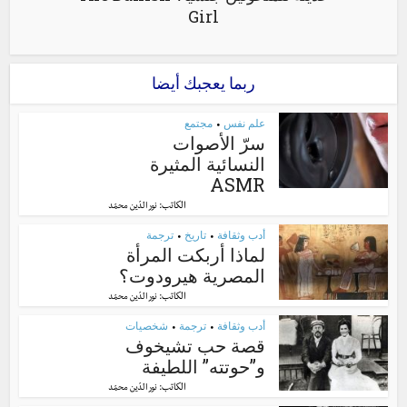
Girl
ربما يعجبك أيضا
علم نفس
مجتمع
•
سرّ الأصوات
النسائية المثيرة
ASMR
الكاتب:
نور الدّين محمّد
أدب وثقافة
تاريخ
ترجمة
•
•
لماذا أربكت المرأة
المصرية هيرودوت؟
الكاتب:
نور الدّين محمّد
أدب وثقافة
ترجمة
شخصيات
•
•
قصة حب تشيخوف
و”حوتته” اللطيفة
الكاتب:
نور الدّين محمّد