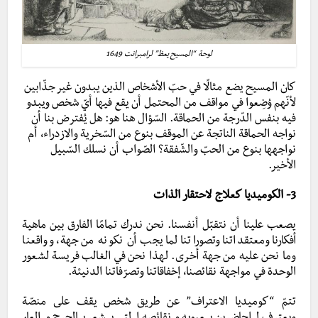
لوحة “المسيح يعظ” لرامبرانت 1649
كان المسيح يضع مثالًا في حبّ الأشخاص الذين يبدون غير جذّابين
لأنّهم وُضِعوا في مواقف من المحتمل أن يقع فيها أيّ شخص ويبدو
فيه بنفس الدّرجة من الحماقة. السّؤال هنا هو: هل يُفترض بنا أن
نواجه الحماقة الناتجة عن الموقف بنوع من السّخرية والازدراء، أم
نواجهها بنوع من الحبّ والشّفقة؟ الصّواب أن نسلك السّبيل
الأخير.
3- الكوميديا كعلاج لاحتقار الذات
يصعب علينا أن نتقبّل أنفسنا. نحن ندرك تمامًا الفارق بين ماهية
أفكارنا ومعتقداتنا وتصوراتنا لما يجب أن نكونه من جهة، وواقعنا
وما نحن عليه من جهة أخرى. لهذا نحن في الغالب فريسة لشعور
الوحدة في مواجهة نقائصنا، إخفاقاتنا وتصرّفاتنا الدنيئة.
تتمّ “كوميديا الاعتراف” عن طريق شخص يقف على منصّة