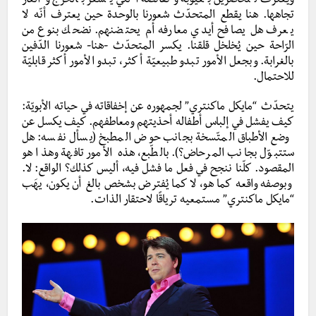
ويعترف للحاضرين بعيوبه ونقائصه التي يشعر بالحرج والعار
تجاهها. هنا يقطع المتحدّث شعورنا بالوحدة حين يعترف أنّه لا
يعرف هل يصافح أيدي معارفه أم يحتضنهم. نضحك بنوع من
الرّاحة حين يُخلخل قلقنا. يكسر المتحدّث -هنا- شعورنا الدّفين
بالغرابة. وبجعل الأمور تبدو طبيعيّة أكثر، تبدو الأمور أكثر قابليّة
للاحتمال.
يتحدّث “مايكل ماكنتري” لجمهوره عن إخفاقاته في حياته الأبويّة:
كيف يفشل في إلباس أطفاله أحذيتهم ومعاطفهم. كيف يكسل عن
وضع الأطباق المتّسخة بجانب حوض المطبخ (يسأل نفسه: هل
ستتبوّل بجانب المرحاض؟). بالطّبع، هذه الأمور تافهة وهذا هو
المقصود. كلّنا ننجح في فعل ما فشل فيه، أليس كذلك؟ الواقع: لا.
وبوصفه واقعه كما هو، لا كما يُفترض بشخص بالغ أن يكون، يهَب
“مايكل ماكنتري” مستمعيه ترياقًا لاحتقار الذات.