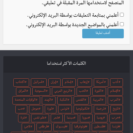
المتصفح لاستخدامها المرة المقبلة في تعليقي.
أعلمني بمتابعة التعليقات بواسطة البريد الإلكتروني.
أعلمني بالمواضيع الجديدة بواسطة البريد الإلكتروني.
الكلمات الأكثر استخداما
أدب
أمريكا
إرهاب
إسلام
إيران
اسرائيل
اكتئاب
الإسلام
الثورة
الحب
الربيع العربي
السعودية
العراق
العرب
العربية
القدس
النكبة
الهند
الولايات المتحدة
تاريخ
ترجمة
تكنولوجيا
تونس
ثورة
جوجل
حب
حرب
روسيا
سوريا
سينما
شعر
علم نفس
غزة
فرنسا
فلسطين
فوتوغرافيا
فيسبوك
قرطاس
لاجئ