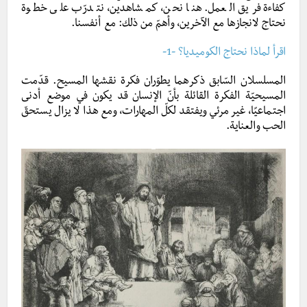
كفاءة فريق العمل. هنا نحن، كمشاهدين، نتدرّب على خطوة
نحتاج لانجازها مع الآخرين، وأهمّ من ذلك: مع أنفسنا.
اقرأ لماذا نحتاج الكوميديا؟ -1-
المسلسلان السّابق ذكرهما يطوّران فكرة نقشها المسيح. قدّمت
المسيحيّة الفكرة القائلة بأنّ الإنسان قد يكون في موضع أدنى
اجتماعيًا، غير مرئي ويفتقد لكلّ المهارات، ومع هذا لا يزال يستحقّ
الحب والعناية.