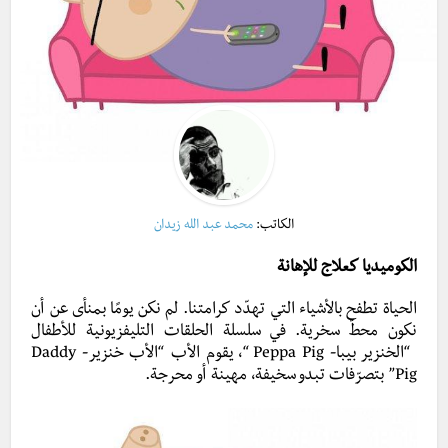
الكاتب:
محمد عبد الله زيدان
الكوميديا كعلاج للإهانة
الحياة تطفح بالأشياء التي تهدّد كرامتنا. لم نكن يومًا بمنأى عن أن
نكون محطّ سخرية. في سلسلة الحلقات التليفزيونية للأطفال
“الخنزير بيبا- Peppa Pig “، يقوم الأب “الأب خنزير- Daddy
Pig” بتصرّفات تبدو سخيفة، مهينة أو محرجة.