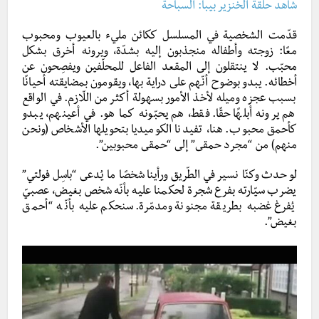
شاهد حلقة الخنزير بيبا: السباحة
قدّمت الشخصية في المسلسل ككائن مليء بالعيوب ومحبوب
معًا: زوجته وأطفاله منجذبون إليه بشدّة، ويرونه أخرق بشكل
محبّب. لا ينتقلون إلى المقعد الفاعل للمحلّفين ويفصِحون عن
أخطائه. يبدو بوضوح أنّهم على دراية بها، ويقومون بمضايقته أحيانًا
بسبب عجزه وميله لأخذ الأمور بسهولة أكثر من اللّازم. في الواقع
هم يرونه أبلهًا حقًا. فقط، هم يحبّونه كما هو. في أعينهم، يبدو
كأحمق محبوب. هنا، تفيدنا الكوميديا بتحويلها الأشخاص (ونحن
منهم) من “مجرد حمقى” إلى “حمقى محبوبين”.
لو حدث وكنّا نسير في الطّريق ورأينا شخصًا ما يُدعى “باسِل فولتي”
يضرب سيّارته بفرع شجرة لحكمنا عليه بأنّه شخص بغيض، عصبيّ
يُفرغ غضبه بطريقة مجنونة ومدمّرة. سنحكم عليه بأنّه “أحمق
بغيض”.