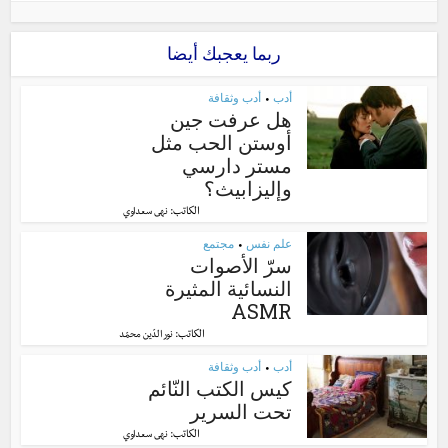
ربما يعجبك أيضا
أدب
أدب وثقافة
•
هل عرفت جين
أوستن الحب مثل
مستر دارسي
وإليزابيث؟
الكاتب:
نهى سعداوي
علم نفس
مجتمع
•
سرّ الأصوات
النسائية المثيرة
ASMR
الكاتب:
نور الدّين محمّد
أدب
أدب وثقافة
•
كيس الكتب النّائم
تحت السرير
الكاتب:
نهى سعداوي