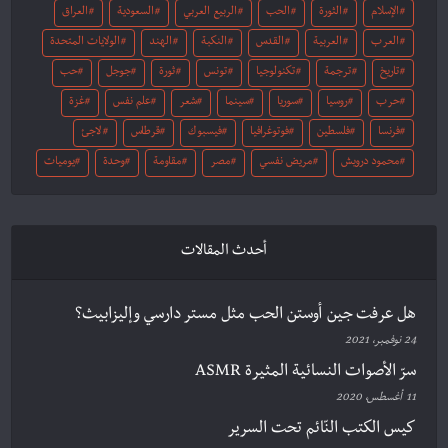
الإسلام
الثورة
الحب
الربيع العربي
السعودية
العراق
العرب
العربية
القدس
النكبة
الهند
الولايات المتحدة
تاريخ
ترجمة
تكنولوجيا
تونس
ثورة
جوجل
حب
حرب
روسيا
سوريا
سينما
شعر
علم نفس
غزة
فرنسا
فلسطين
فوتوغرافيا
فيسبوك
قرطاس
لاجئ
محمود درويش
مريض نفسي
مصر
مقاومة
وحدة
يوميات
أحدث المقالات
هل عرفت جين أوستن الحب مثل مستر دارسي وإليزابيث؟
24 نوفمبر، 2021
سرّ الأصوات النسائية المثيرة ASMR
11 أغسطس، 2020
كيس الكتب النّائم تحت السرير