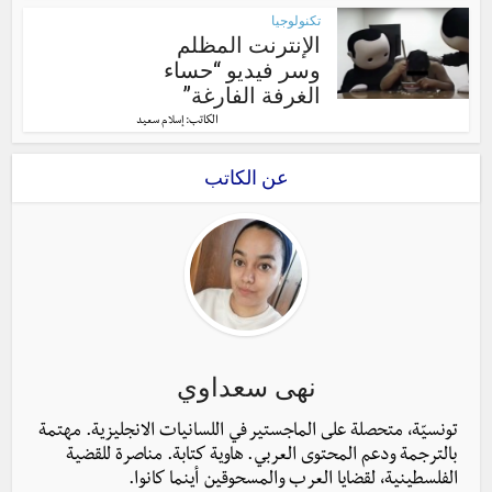
تكنولوجيا
الإنترنت المظلم
وسر فيديو “حساء
الغرفة الفارغة”
الكاتب:
إسلام سعيد
عن الكاتب
نهى سعداوي
تونسيّة، متحصلة على الماجستير في اللسانيات الانجليزية. مهتمة
بالترجمة ودعم المحتوى العربي. هاوية كتابة. مناصرة للقضية
الفلسطينية، لقضايا العرب والمسحوقين أينما كانوا.